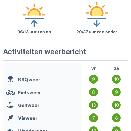
06:13 uur zon op
20:37 uur zon onder
Activiteiten weerbericht
vr
za
9
10
BBQweer
8
9
Fietsweer
10
10
Golfweer
7
8
Visweer
10
9