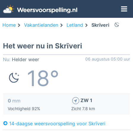
Home
Vakantielanden
Letland
Skrīveri
Het weer nu in Skrīveri
Nu:
Helder weer
06 augustus 05:00 uur
18°
ZW 1
0
mm
Vochtigheid 92%
Zicht 7.8 km
14-daagse weersvoorspelling voor Skrīveri