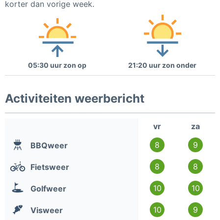
korter dan vorige week.
05:30 uur zon op
21:20 uur zon onder
Activiteiten weerbericht
vr
za
8
9
BBQweer
8
8
Fietsweer
10
10
Golfweer
10
9
Visweer