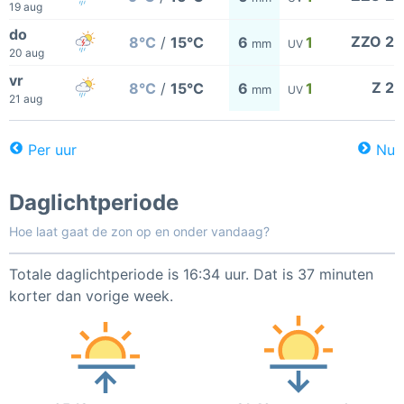
19 aug
do
ZZO 2
8°C
/
15°C
6
1
mm
UV
20 aug
vr
Z 2
8°C
/
15°C
6
1
mm
UV
21 aug
Per uur
Nu
Daglichtperiode
Hoe laat gaat de zon op en onder vandaag?
Totale daglichtperiode is 16:34 uur. Dat is 37 minuten
korter dan vorige week.