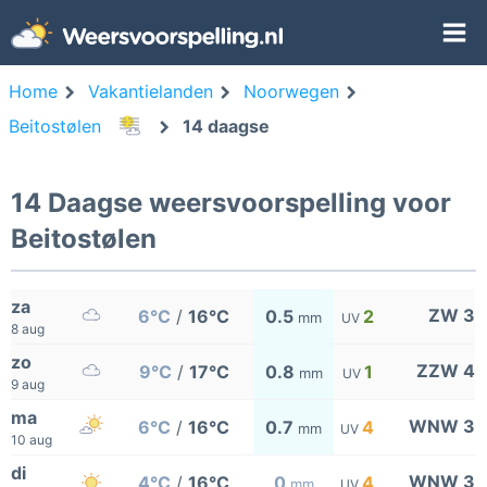
Home
Vakantielanden
Noorwegen
Beitostølen
14 daagse
14 Daagse weersvoorspelling voor
Beitostølen
za
ZW 3
6°C
/
16°C
0.5
2
mm
UV
8 aug
zo
ZZW 4
9°C
/
17°C
0.8
1
mm
UV
9 aug
ma
WNW 3
6°C
/
16°C
0.7
4
mm
UV
10 aug
di
WNW 3
4°C
/
16°C
0
4
mm
UV