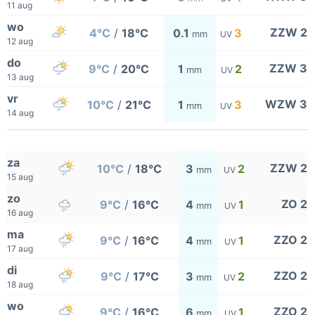
11 aug
wo
ZZW 2
4°C
/
18°C
0.1
3
mm
UV
12 aug
do
ZZW 3
9°C
/
20°C
1
2
mm
UV
13 aug
vr
WZW 3
10°C
/
21°C
1
3
mm
UV
14 aug
za
ZZW 2
10°C
/
18°C
3
2
mm
UV
15 aug
zo
ZO 2
9°C
/
16°C
4
1
mm
UV
16 aug
ma
ZZO 2
9°C
/
16°C
4
1
mm
UV
17 aug
di
ZZO 2
9°C
/
17°C
3
2
mm
UV
18 aug
wo
ZZO 2
9°C
/
16°C
6
1
mm
UV