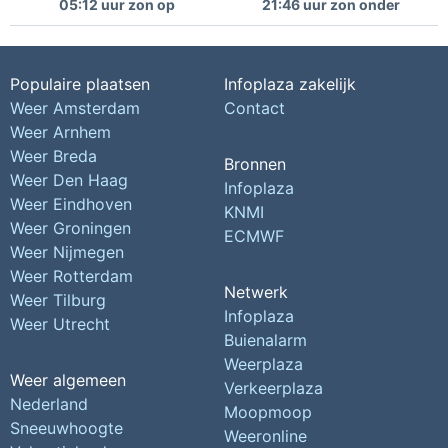
05:12 uur zon op
21:46 uur zon onder
Populaire plaatsen
Infoplaza zakelijk
Weer Amsterdam
Contact
Weer Arnhem
Weer Breda
Bronnen
Weer Den Haag
Infoplaza
Weer Eindhoven
KNMI
Weer Groningen
ECMWF
Weer Nijmegen
Weer Rotterdam
Netwerk
Weer Tilburg
Infoplaza
Weer Utrecht
Buienalarm
Weerplaza
Weer algemeen
Verkeerplaza
Nederland
Moopmoop
Sneeuwhoogte
Weeronline