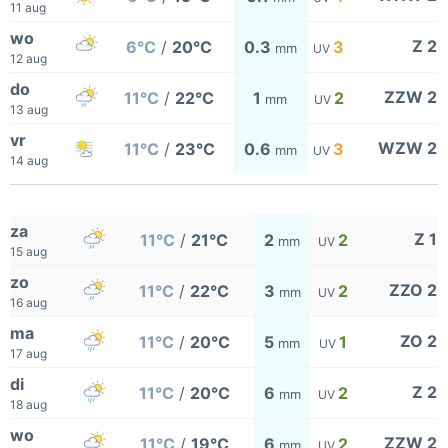
11 aug
wo
Z 2
6°C
/
20°C
0.3
3
mm
UV
12 aug
do
ZZW 2
11°C
/
22°C
1
2
mm
UV
13 aug
vr
WZW 2
11°C
/
23°C
0.6
3
mm
UV
14 aug
za
Z 1
11°C
/
21°C
2
2
mm
UV
15 aug
zo
ZZO 2
11°C
/
22°C
3
2
mm
UV
16 aug
ma
ZO 2
11°C
/
20°C
5
1
mm
UV
17 aug
di
Z 2
11°C
/
20°C
6
2
mm
UV
18 aug
wo
ZZW 2
11°C
/
19°C
6
2
mm
UV