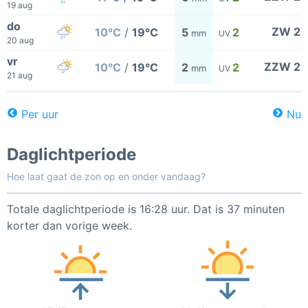
19 aug
do
ZW 2
10°C
/
19°C
5
2
mm
UV
20 aug
vr
ZZW 2
10°C
/
19°C
2
2
mm
UV
21 aug
Per uur
Nu
Daglichtperiode
Hoe laat gaat de zon op en onder vandaag?
Totale daglichtperiode is 16:28 uur. Dat is 37 minuten
korter dan vorige week.