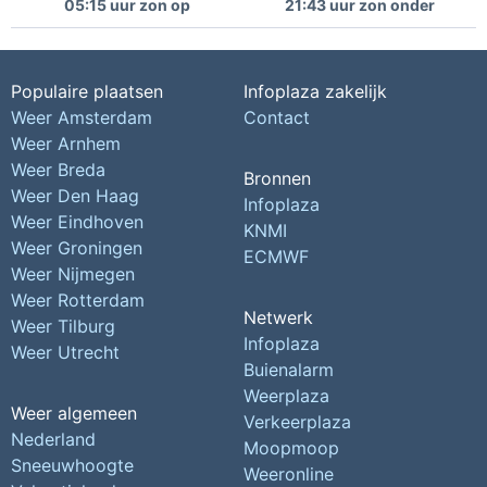
05:15 uur zon op
21:43 uur zon onder
Populaire plaatsen
Infoplaza zakelijk
Weer Amsterdam
Contact
Weer Arnhem
Weer Breda
Bronnen
Weer Den Haag
Infoplaza
Weer Eindhoven
KNMI
Weer Groningen
ECMWF
Weer Nijmegen
Weer Rotterdam
Netwerk
Weer Tilburg
Infoplaza
Weer Utrecht
Buienalarm
Weerplaza
Weer algemeen
Verkeerplaza
Nederland
Moopmoop
Sneeuwhoogte
Weeronline