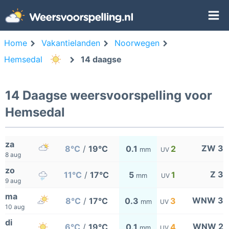
Home
Vakantielanden
Noorwegen
Hemsedal
14 daagse
14 Daagse weersvoorspelling voor
Hemsedal
za
ZW 3
8°C
/
19°C
0.1
2
mm
UV
8 aug
zo
Z 3
11°C
/
17°C
5
1
mm
UV
9 aug
ma
WNW 3
8°C
/
17°C
0.3
3
mm
UV
10 aug
di
WNW 2
6°C
/
19°C
0.1
4
mm
UV