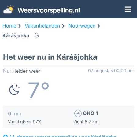
Home
Vakantielanden
Noorwegen
Kárášjohka
Het weer nu in Kárášjohka
Nu:
Helder weer
07 augustus 00:00 uur
7°
ONO 1
0
mm
Vochtigheid 97%
Zicht 8.7 km
14-daagse weersvoorspelling voor Kárášjohka