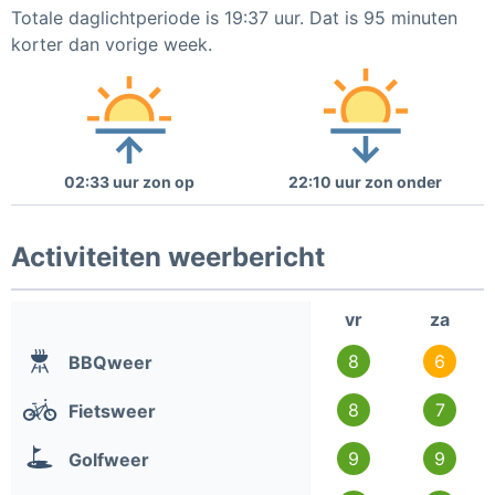
Totale daglichtperiode is 19:37 uur. Dat is 95 minuten
korter dan vorige week.
02:33 uur zon op
22:10 uur zon onder
Activiteiten weerbericht
vr
za
8
6
BBQweer
8
7
Fietsweer
9
9
Golfweer