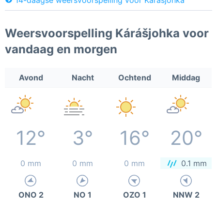
Weersvoorspelling Kárášjohka voor
vandaag en morgen
Avond
Nacht
Ochtend
Middag
12°
3°
16°
20°
0 mm
0 mm
0 mm
0.1 mm
ONO 2
NO 1
OZO 1
NNW 2