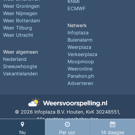
KNMI
Weer Groningen
ECMWF
Weer Nijmegen
Weer Rotterdam
Netwerk
Weer Tilburg
Infoplaza
Weer Utrecht
Buienalarm
Weerplaza
Weer algemeen
Verkeerplaza
Nederland
Moopmoop
Sneeuwhoogte
Weeronline
Vakantielanden
Panahon.ph
Adverteren
© 2026 Infoplaza B.V. Houten,
KvK 30248551,
Alle rechten voorbehouden
Privacy Instellingen
Nu
Per uur
14 daagse