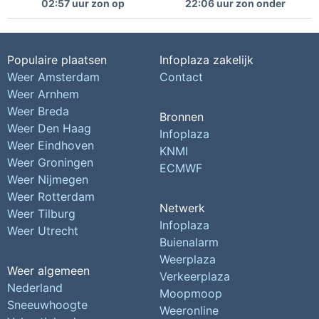
02:57 uur zon op
22:06 uur zon onder
Populaire plaatsen
Infoplaza zakelijk
Weer Amsterdam
Contact
Weer Arnhem
Weer Breda
Bronnen
Weer Den Haag
Infoplaza
Weer Eindhoven
KNMI
Weer Groningen
ECMWF
Weer Nijmegen
Weer Rotterdam
Netwerk
Weer Tilburg
Infoplaza
Weer Utrecht
Buienalarm
Weerplaza
Weer algemeen
Verkeerplaza
Nederland
Moopmoop
Sneeuwhoogte
Weeronline