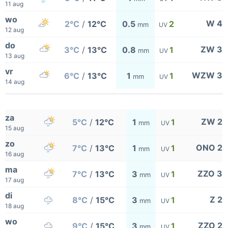
11 aug
wo
W 4
2°C
/
12°C
0.5
2
mm
UV
12 aug
do
ZW 3
3°C
/
13°C
0.8
1
mm
UV
13 aug
vr
WZW 3
6°C
/
13°C
1
1
mm
UV
14 aug
za
ZW 2
5°C
/
12°C
1
1
mm
UV
15 aug
zo
ONO 2
7°C
/
13°C
1
1
mm
UV
16 aug
ma
ZZO 3
7°C
/
13°C
3
1
mm
UV
17 aug
di
Z 2
8°C
/
15°C
3
1
mm
UV
18 aug
wo
ZZO 2
9°C
/
15°C
3
1
mm
UV