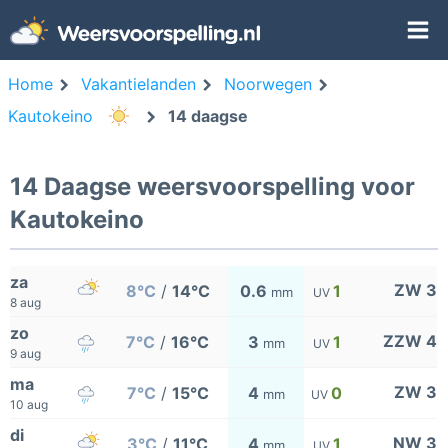
Home
Vakantielanden
Noorwegen
Kautokeino
14 daagse
14 Daagse weersvoorspelling voor
Kautokeino
za
ZW 3
8°C
/
14°C
0.6
1
mm
UV
8 aug
zo
ZZW 4
7°C
/
16°C
3
1
mm
UV
9 aug
ma
ZW 3
7°C
/
15°C
4
0
mm
UV
10 aug
di
NW 3
3°C
/
11°C
4
1
mm
UV