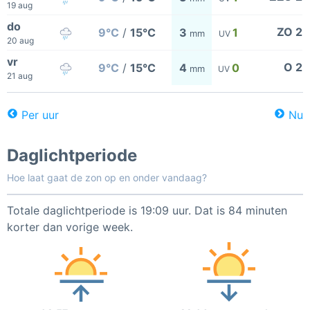
19 aug
do
ZO 2
9°C
/
15°C
3
1
mm
UV
20 aug
vr
O 2
9°C
/
15°C
4
0
mm
UV
21 aug
Per uur
Nu
Daglichtperiode
Hoe laat gaat de zon op en onder vandaag?
Totale daglichtperiode is 19:09 uur. Dat is 84 minuten
korter dan vorige week.