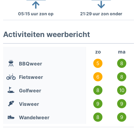
05:15 uur zon op
21:29 uur zon onder
Activiteiten weerbericht
zo
ma
5
8
BBQweer
6
8
Fietsweer
8
10
Golfweer
9
9
Visweer
8
9
Wandelweer