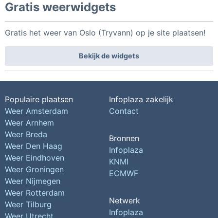
Gratis weerwidgets
Gratis het weer van Oslo (Tryvann) op je site plaatsen!
Bekijk de widgets
Populaire plaatsen
Infoplaza zakelijk
Weer Amsterdam
Contact
Weer Arnhem
Weer Breda
Bronnen
Weer Den Haag
Infoplaza
Weer Eindhoven
KNMI
Weer Groningen
ECMWF
Weer Nijmegen
Weer Rotterdam
Netwerk
Weer Tilburg
Infoplaza
Weer Utrecht