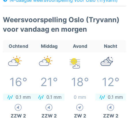
Weersvoorspelling Oslo (Tryvann)
voor vandaag en morgen
Ochtend
Middag
Avond
Nacht
16°
21°
18°
12°
0.1 mm
0.1 mm
0 mm
0.1 mm
ZZW 2
ZZW 2
ZW 2
ZZW 2