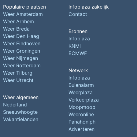
Populaire plaatsen
Infoplaza zakelijk
Weer Amsterdam
Contact
Weer Arnhem
Weer Breda
Bronnen
Weer Den Haag
Infoplaza
Weer Eindhoven
KNMI
Weer Groningen
ECMWF
Weer Nijmegen
Weer Rotterdam
Netwerk
Weer Tilburg
Infoplaza
Weer Utrecht
Buienalarm
Weerplaza
Weer algemeen
Verkeerplaza
Nederland
Moopmoop
Sneeuwhoogte
Weeronline
Vakantielanden
Panahon.ph
Adverteren