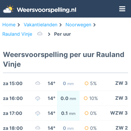
Home
Vakantielanden
Noorwegen
Rauland Vinje
Per uur
Weersvoorspelling per uur Rauland
Vinje
ZW 3
za 15:00
14°
0
5%
mm
ZW 3
za 16:00
14°
0.0
10%
mm
WZW 3
za 17:00
14°
0.1
0%
mm
ZW 2
za 18:00
14°
0
0%
mm