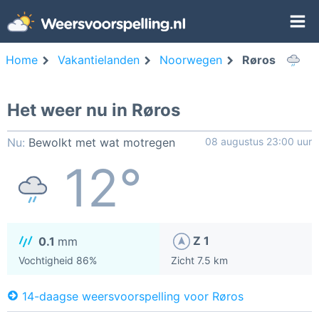
Home
Vakantielanden
Noorwegen
Røros
Het weer nu in Røros
Nu:
Bewolkt met wat motregen
08 augustus 23:00 uur
12°
Z 1
0.1
mm
Vochtigheid 86%
Zicht 7.5 km
14-daagse weersvoorspelling voor Røros