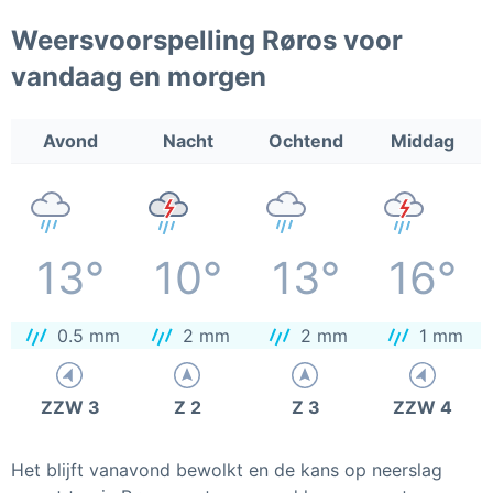
Weersvoorspelling Røros voor
vandaag en morgen
Avond
Nacht
Ochtend
Middag
13°
10°
13°
16°
0.5 mm
2 mm
2 mm
1 mm
ZZW 3
Z 2
Z 3
ZZW 4
Het blijft vanavond bewolkt en de kans op neerslag