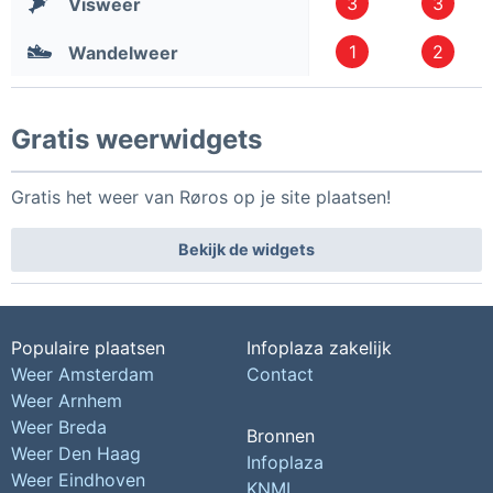
3
3
Visweer
1
2
Wandelweer
Gratis weerwidgets
Gratis het weer van Røros op je site plaatsen!
Bekijk de widgets
Populaire plaatsen
Infoplaza zakelijk
Weer Amsterdam
Contact
Weer Arnhem
Weer Breda
Bronnen
Weer Den Haag
Infoplaza
Weer Eindhoven
KNMI