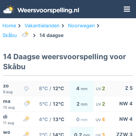
Home
Vakantielanden
Noorwegen
Skåbu
14 daagse
14 Daagse weersvoorspelling voor
Skåbu
zo
Z 5
8°C
/
12°C
4
2
mm
UV
9 aug
ma
NW 4
5°C
/
12°C
2
2
mm
UV
10 aug
di
NW 4
4°C
/
13°C
0
4
mm
UV
11 aug
wo
ZZW 3
2°C
/
14°C
0.2
3
mm
UV