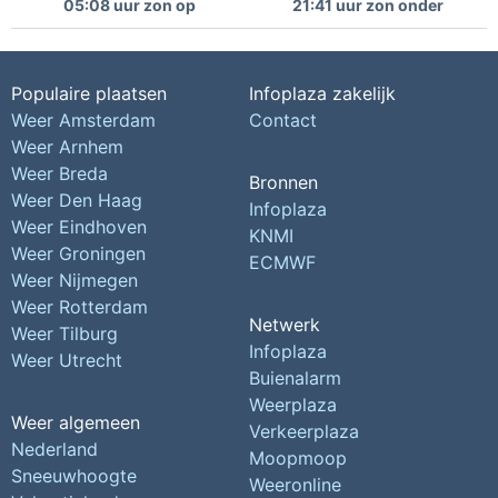
05:08 uur zon op
21:41 uur zon onder
Populaire plaatsen
Infoplaza zakelijk
Weer Amsterdam
Contact
Weer Arnhem
Weer Breda
Bronnen
Weer Den Haag
Infoplaza
Weer Eindhoven
KNMI
Weer Groningen
ECMWF
Weer Nijmegen
Weer Rotterdam
Netwerk
Weer Tilburg
Infoplaza
Weer Utrecht
Buienalarm
Weerplaza
Weer algemeen
Verkeerplaza
Nederland
Moopmoop
Sneeuwhoogte
Weeronline