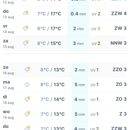
12 aug
do
ZZW 4
7°C
/
17°C
0.4
2
mm
UV
13 aug
vr
ZW 3
9°C
/
17°C
2
3
mm
UV
14 aug
za
NNW 3
8°C
/
15°C
3
2
mm
UV
15 aug
zo
ZZO 3
8°C
/
13°C
2
1
mm
UV
16 aug
ma
ZO 3
8°C
/
13°C
5
1
mm
UV
17 aug
di
ZO 3
7°C
/
14°C
4
1
mm
UV
18 aug
wo
Z 3
7°C
/
13°C
5
1
mm
UV
19 aug
do
ZZW 3
7°C
/
13°C
4
2
mm
UV