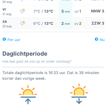
20 aug
vr
NNW 3
7°C
/
13°C
5
1
mm
UV
21 aug
za
ZZW 3
6°C
/
13°C
2
2
mm
UV
22 aug
Per uur
Nu
Daglichtperiode
Hoe laat gaat de zon op en onder vandaag?
Totale daglichtperiode is 16:33 uur. Dat is 38 minuten
korter dan vorige week.