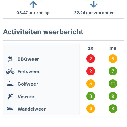
03:47 uur zon op
22:24 uur zon onder
Activiteiten weerbericht
zo
ma
2
5
BBQweer
2
7
Fietsweer
5
10
Golfweer
8
9
Visweer
4
8
Wandelweer