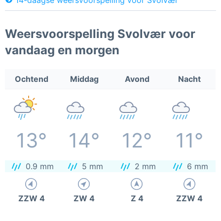
Weersvoorspelling Svolvær voor
vandaag en morgen
Ochtend
Middag
Avond
Nacht
13°
14°
12°
11°
0.9 mm
5 mm
2 mm
6 mm
ZZW 4
ZW 4
Z 4
ZZW 4