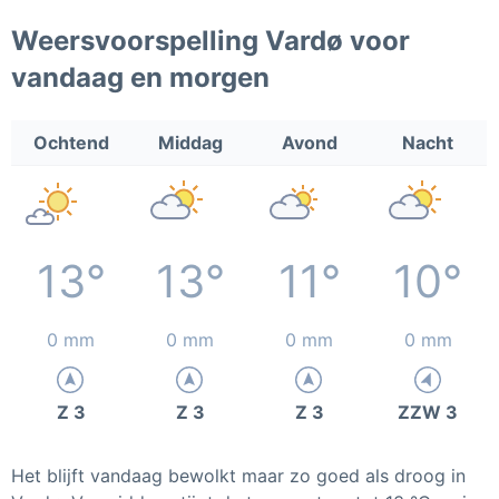
Weersvoorspelling Vardø voor
vandaag en morgen
Ochtend
Middag
Avond
Nacht
13°
13°
11°
10°
0 mm
0 mm
0 mm
0 mm
Z 3
Z 3
Z 3
ZZW 3
Het blijft vandaag bewolkt maar zo goed als droog in