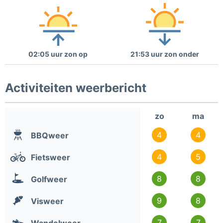
02:05 uur zon op
21:53 uur zon onder
Activiteiten weerbericht
zo
ma
4
4
BBQweer
4
5
Fietsweer
8
8
Golfweer
9
8
Visweer
7
7