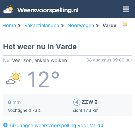
Home
Vakantielanden
Noorwegen
Vardø
Het weer nu in Vardø
Nu:
Veel zon, enkele wolken
08 augustus 09:00 uur
12°
ZZW 2
0
mm
Vochtigheid 73%
Zicht 17.3 km
14-daagse weersvoorspelling voor Vardø