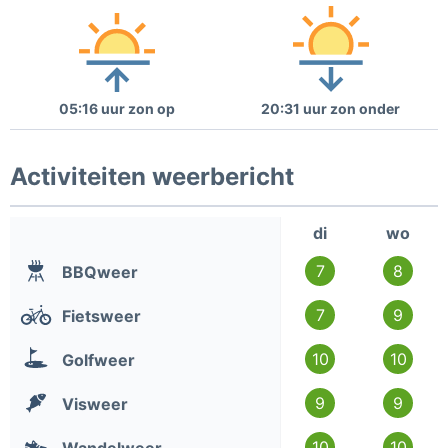
05:16 uur zon op
20:31 uur zon onder
Activiteiten weerbericht
di
wo
7
8
BBQweer
7
9
Fietsweer
10
10
Golfweer
9
9
Visweer
10
10