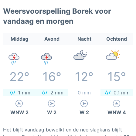
Weersvoorspelling Borek voor
vandaag en morgen
Middag
Avond
Nacht
Ochtend
22°
16°
12°
15°
1 mm
2 mm
0 mm
0.1 mm
WNW 2
W 2
W 2
WNW 4
Het blijft vandaag bewolkt en de neerslagkans blijft