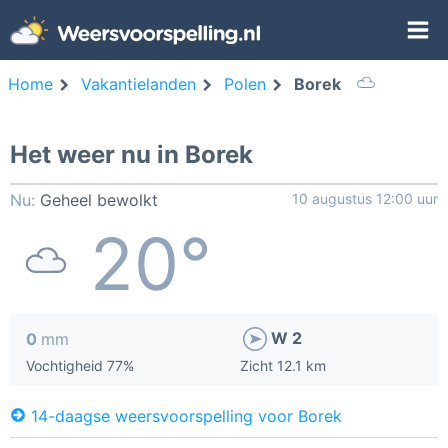
Home
Vakantielanden
Polen
Borek
Het weer nu in Borek
Nu:
Geheel bewolkt
10 augustus 12:00 uur
20°
W 2
0
mm
Vochtigheid 77%
Zicht 12.1 km
14-daagse weersvoorspelling voor Borek