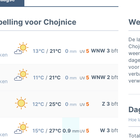
elling voor Chojnice
Wee
De l
Choj
WNW 3
bft
13°C
/
21°C
0
5
mm
UV
weer
ken
dage
voor
verb
WNW 2
bft
11°C
/
21°C
0
5
mm
UV
verw
ken
Z 3
bft
12°C
/
25°C
0
5
mm
UV
Da
Hoe l
W 3
bft
15°C
/
27°C
0.9
5
mm
UV
ken
Total