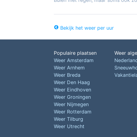
Buien met regen, maar soms ook z
Bekijk het weer per uur
Populaire plaatsen
Weer alg
Weer Amsterdam
Nederlan
Weer Arnhem
Sneeuwh
Weer Breda
Vakantie
Weer Den Haag
Weer Eindhoven
Weer Groningen
Weer Nijmegen
Weer Rotterdam
Weer Tilburg
Weer Utrecht