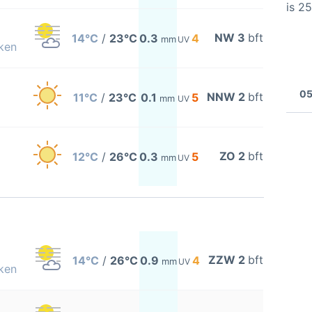
is 2
NW 3
bft
14°C
/
23°C
0.3
4
mm
UV
ken
05
NNW 2
bft
11°C
/
23°C
0.1
5
mm
UV
ZO 2
bft
12°C
/
26°C
0.3
5
mm
UV
ZZW 2
bft
14°C
/
26°C
0.9
4
mm
UV
ken