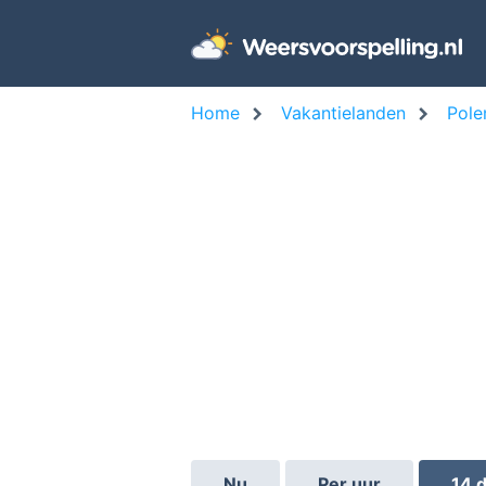
Home
Vakantielanden
Pole
Nu
Per uur
14 