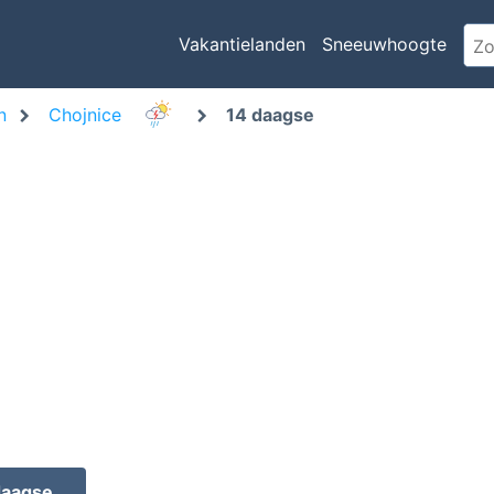
Vakantielanden
Sneeuwhoogte
n
Chojnice
14 daagse
daagse