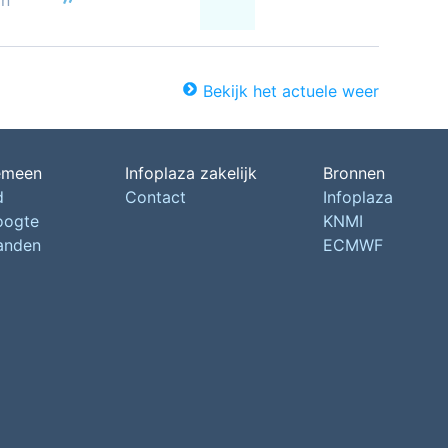
on
Bekijk het actuele weer
emeen
Infoplaza zakelijk
Bronnen
d
Contact
Infoplaza
oogte
KNMI
landen
ECMWF