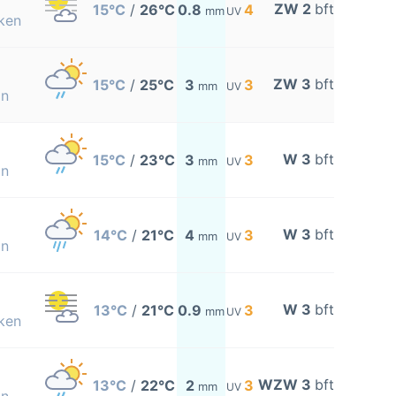
ZW 2
bft
15°C
/
26°C
0.8
4
mm
UV
ken
ZW 3
bft
15°C
/
25°C
3
3
mm
UV
on
W 3
bft
15°C
/
23°C
3
3
mm
UV
on
W 3
bft
14°C
/
21°C
4
3
mm
UV
on
W 3
bft
13°C
/
21°C
0.9
3
mm
UV
ken
WZW 3
bft
13°C
/
22°C
2
3
mm
UV