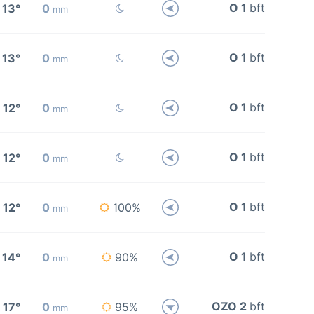
O 1
bft
13°
0
mm
O 1
bft
13°
0
mm
O 1
bft
12°
0
mm
O 1
bft
12°
0
mm
O 1
bft
12°
0
100%
mm
O 1
bft
14°
0
90%
mm
OZO 2
bft
17°
0
95%
mm