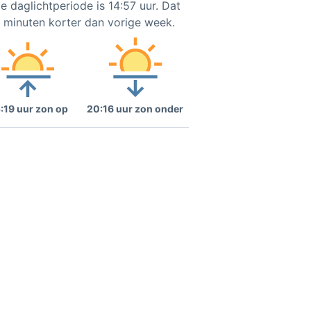
e daglichtperiode is 14:57 uur. Dat
2 minuten korter dan vorige week.
:19 uur zon op
20:16 uur zon onder