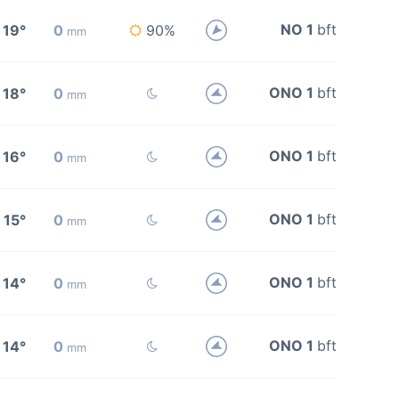
NO 1
bft
19°
0
90%
mm
ONO 1
bft
18°
0
mm
ONO 1
bft
16°
0
mm
ONO 1
bft
15°
0
mm
ONO 1
bft
14°
0
mm
ONO 1
bft
14°
0
mm