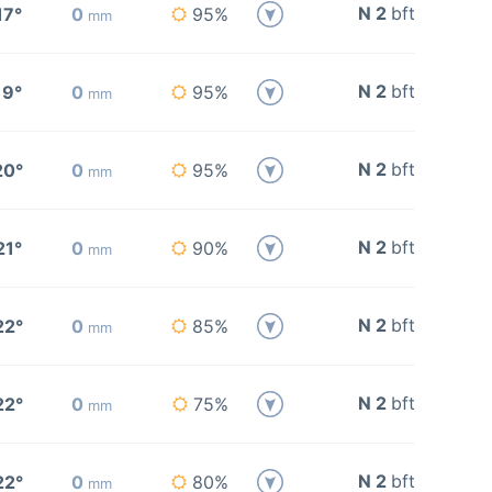
N 2
bft
17°
0
95%
mm
N 2
bft
19°
0
95%
mm
N 2
bft
20°
0
95%
mm
N 2
bft
21°
0
90%
mm
N 2
bft
22°
0
85%
mm
N 2
bft
22°
0
75%
mm
N 2
bft
22°
0
80%
mm