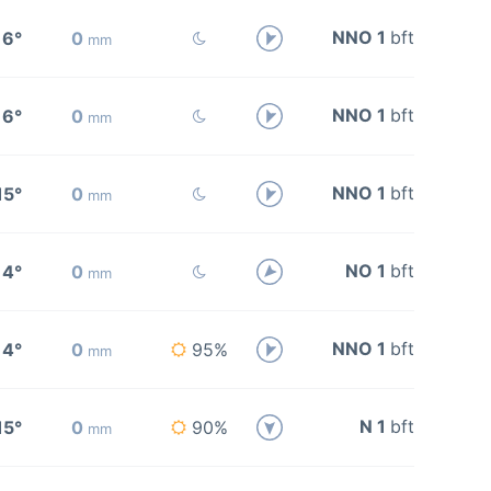
NNO 1
bft
16°
0
mm
NNO 1
bft
16°
0
mm
NNO 1
bft
15°
0
mm
NO 1
bft
14°
0
mm
NNO 1
bft
14°
0
95%
mm
N 1
bft
15°
0
90%
mm