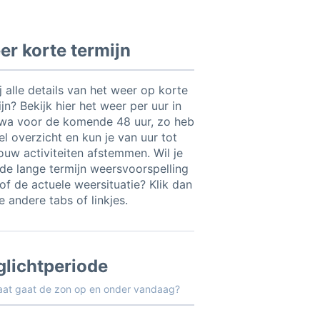
r korte termijn
ij alle details van het weer op korte
jn? Bekijk hier het weer per uur in
wa voor de komende 48 uur, zo heb
el overzicht en kun je van uur tot
jouw activiteiten afstemmen. Wil je
t de lange termijn weersvoorspelling
of de actuele weersituatie? Klik dan
 andere tabs of linkjes.
glichtperiode
aat gaat de zon op en onder vandaag?