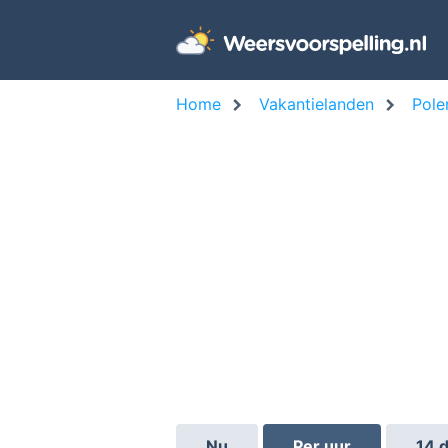
Home
Vakantielanden
Pole
Nu
Per uur
14 