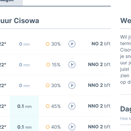
 uur Cisowa
Wee
Wil j
termi
NO 2
bft
22°
0
30%
mm
Ciso
je sn
uur 
NNO 2
bft
22°
0
15%
mm
juis
zien 
op de
NNO 2
bft
22°
0
30%
mm
NNO 2
bft
22°
0.1
45%
mm
Da
Hoe l
NNO 2
bft
22°
0.1
40%
mm