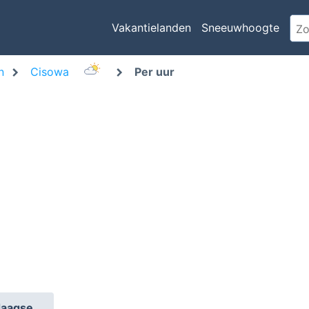
Vakantielanden
Sneeuwhoogte
n
Cisowa
Per uur
daagse