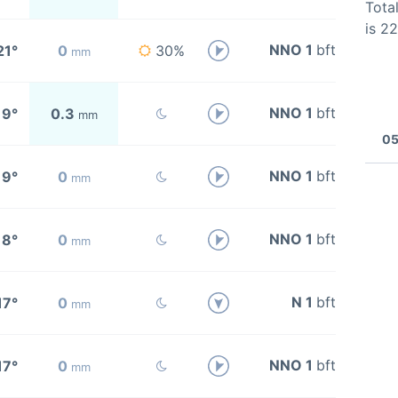
Total
is 2
NNO 1
bft
21°
0
30%
mm
NNO 1
bft
19°
0.3
mm
05
NNO 1
bft
19°
0
mm
NNO 1
bft
18°
0
mm
N 1
bft
17°
0
mm
NNO 1
bft
17°
0
mm