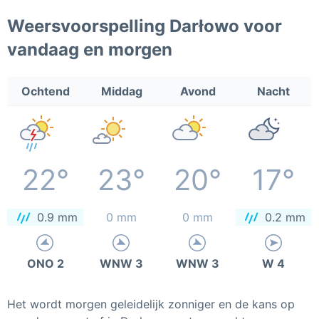
Weersvoorspelling Darłowo voor
vandaag en morgen
Ochtend
Middag
Avond
Nacht
22°
23°
20°
17°
0.9 mm
0 mm
0 mm
0.2 mm
ONO 2
WNW 3
WNW 3
W 4
Het wordt morgen geleidelijk zonniger en de kans op