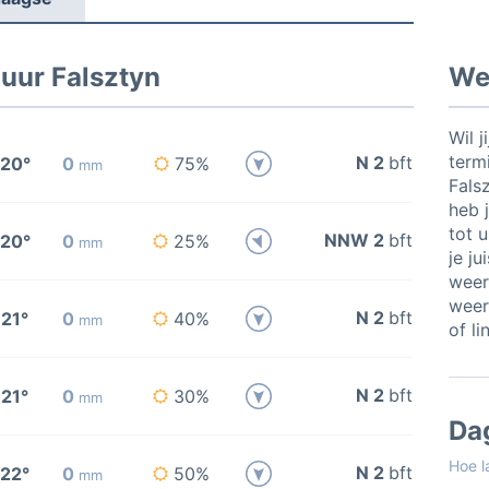
uur Falsztyn
Wee
Wil j
termi
N 2
bft
20°
0
75%
mm
Fals
heb j
tot 
NNW 2
bft
20°
0
25%
mm
je ju
weer
weer
N 2
bft
21°
0
40%
mm
of li
N 2
bft
21°
0
30%
mm
Da
Hoe l
N 2
bft
22°
0
50%
mm