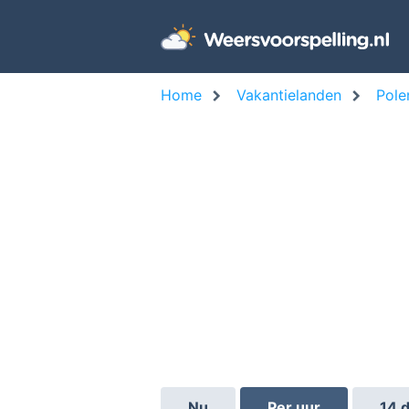
Home
Vakantielanden
Pole
Nu
Per uur
14 