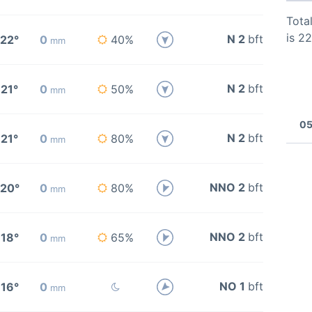
Total
is 2
N 2
bft
22°
0
40%
mm
N 2
bft
21°
0
50%
mm
05
N 2
bft
21°
0
80%
mm
NNO 2
bft
20°
0
80%
mm
NNO 2
bft
18°
0
65%
mm
NO 1
bft
16°
0
mm