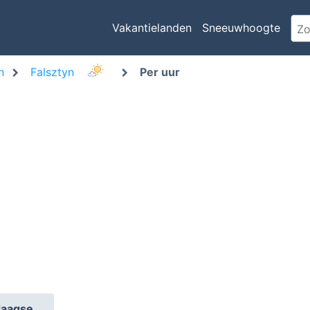
Vakantielanden
Sneeuwhoogte
n
Falsztyn
Per uur
daagse