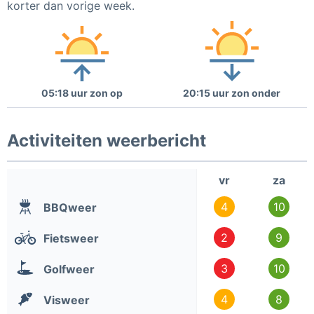
korter dan vorige week.
05:18 uur zon op
20:15 uur zon onder
Activiteiten weerbericht
vr
za
4
10
BBQweer
2
9
Fietsweer
3
10
Golfweer
4
8
Visweer