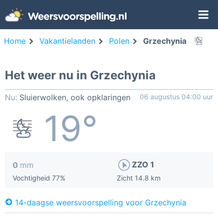
Home
Vakantielanden
Polen
Grzechynia
Het weer nu in Grzechynia
Nu:
Sluierwolken, ook opklaringen
06 augustus 04:00 uur
19°
ZZO 1
0
mm
Vochtigheid 77%
Zicht 14.8 km
14-daagse weersvoorspelling voor Grzechynia