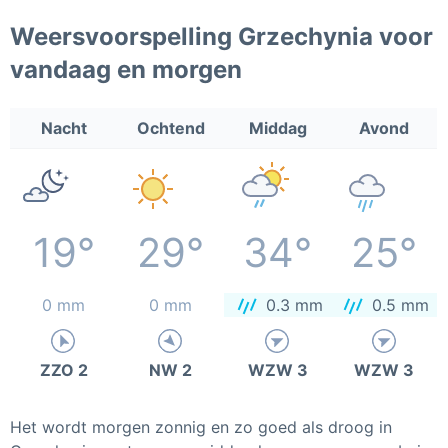
Weersvoorspelling Grzechynia voor
vandaag en morgen
Nacht
Ochtend
Middag
Avond
19°
29°
34°
25°
0 mm
0 mm
0.3 mm
0.5 mm
ZZO 2
NW 2
WZW 3
WZW 3
Het wordt morgen zonnig en zo goed als droog in