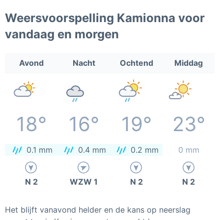
Weersvoorspelling Kamionna voor
vandaag en morgen
Avond
Nacht
Ochtend
Middag
18°
16°
19°
23°
0.1 mm
0.4 mm
0.2 mm
0 mm
N 2
WZW 1
N 2
N 2
Het blijft vanavond helder en de kans op neerslag