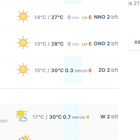
is 2
NNO 2
bft
14°C
/
27°C
0
6
mm
UV
05
ONO 2
bft
13°C
/
28°C
0
6
mm
UV
ZO 2
bft
15°C
/
30°C
0.3
6
mm
UV
W 2
bft
17°C
/
30°C
0.7
4
mm
UV
ken