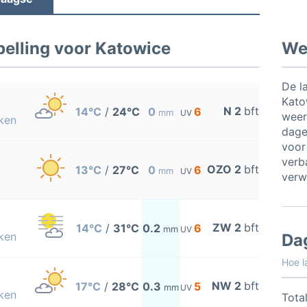
elling voor Katowice
Wee
De l
Kato
N 2
bft
14°C
/
24°C
0
6
mm
UV
weer
ken
dage
voor
verb
OZO 2
bft
13°C
/
27°C
0
6
mm
UV
verw
ZW 2
bft
14°C
/
31°C
0.2
6
mm
UV
ken
Da
Hoe l
NW 2
bft
17°C
/
28°C
0.3
5
mm
UV
ken
Total