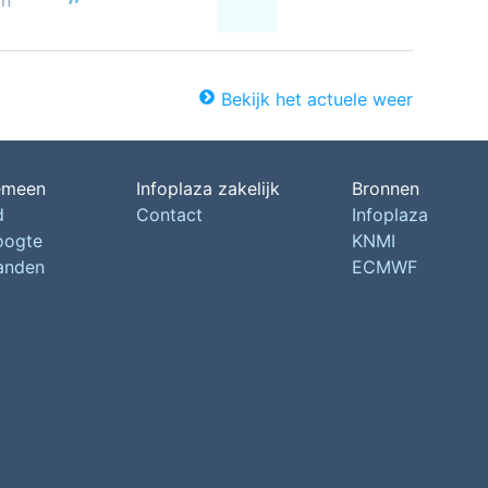
on
Bekijk het actuele weer
emeen
Infoplaza zakelijk
Bronnen
d
Contact
Infoplaza
oogte
KNMI
landen
ECMWF