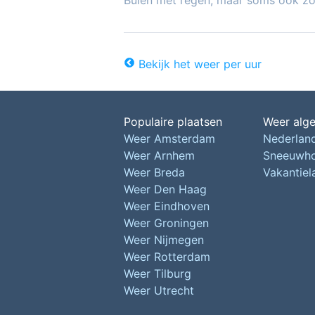
Buien met regen, maar soms ook z
Bekijk het weer per uur
Populaire plaatsen
Weer alg
Weer Amsterdam
Nederlan
Weer Arnhem
Sneeuwh
Weer Breda
Vakantie
Weer Den Haag
Weer Eindhoven
Weer Groningen
Weer Nijmegen
Weer Rotterdam
Weer Tilburg
Weer Utrecht