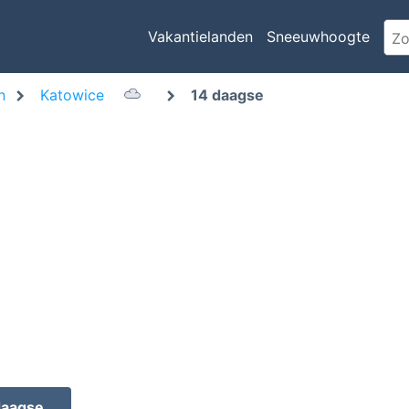
Vakantielanden
Sneeuwhoogte
n
Katowice
14 daagse
daagse