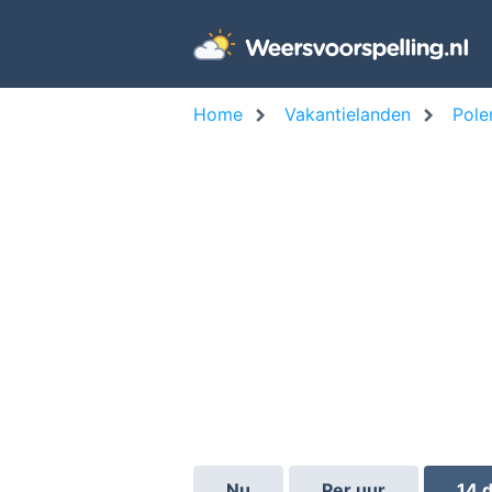
Home
Vakantielanden
Pole
Nu
Per uur
14 