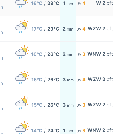
W 2
bft
16°C
/
29°C
1
4
mm
UV
on
WZW 2
bft
17°C
/
29°C
2
4
mm
UV
on
WNW 2
bft
16°C
/
26°C
2
3
mm
UV
on
WZW 2
bft
15°C
/
26°C
3
4
mm
UV
on
WZW 2
bft
15°C
/
26°C
3
3
mm
UV
on
WNW 2
bft
14°C
/
24°C
1
3
mm
UV