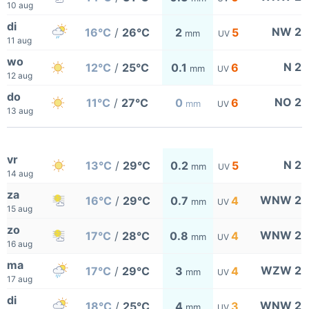
10 aug
di
NW 2
16°C
/
26°C
2
5
mm
UV
11 aug
wo
N 2
12°C
/
25°C
0.1
6
mm
UV
12 aug
do
NO 2
11°C
/
27°C
0
6
mm
UV
13 aug
vr
N 2
13°C
/
29°C
0.2
5
mm
UV
14 aug
za
WNW 2
16°C
/
29°C
0.7
4
mm
UV
15 aug
zo
WNW 2
17°C
/
28°C
0.8
4
mm
UV
16 aug
ma
WZW 2
17°C
/
29°C
3
4
mm
UV
17 aug
di
WNW 2
18°C
/
25°C
4
3
mm
UV