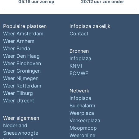
05:16 uur zon op
20:12 uur zon onder
Populaire plaatsen
Infoplaza zakelijk
Weer Amsterdam
Contact
Weer Arnhem
Weer Breda
Bronnen
Weer Den Haag
Infoplaza
Weer Eindhoven
KNMI
Weer Groningen
ECMWF
Weer Nijmegen
Weer Rotterdam
Netwerk
Weer Tilburg
Infoplaza
Weer Utrecht
Buienalarm
Weerplaza
Weer algemeen
Verkeerplaza
Nederland
Moopmoop
Sneeuwhoogte
Weeronline