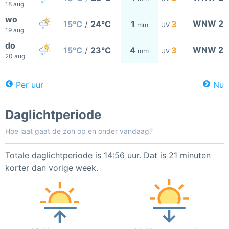
18 aug
wo
WNW 2
15°C
/
24°C
1
3
mm
UV
19 aug
do
WNW 2
15°C
/
23°C
4
3
mm
UV
20 aug
Per uur
Nu
Daglichtperiode
Hoe laat gaat de zon op en onder vandaag?
Totale daglichtperiode is 14:56 uur. Dat is 21 minuten
korter dan vorige week.