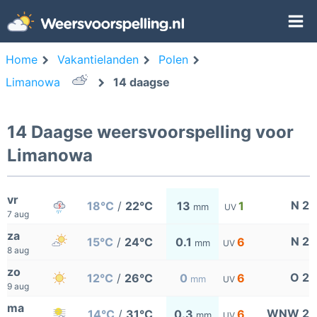
Home
Vakantielanden
Polen
Limanowa
14 daagse
14 Daagse weersvoorspelling voor
Limanowa
vr
N 2
18°C
/
22°C
13
1
mm
UV
7 aug
za
N 2
15°C
/
24°C
0.1
6
mm
UV
8 aug
zo
O 2
12°C
/
26°C
0
6
mm
UV
9 aug
ma
WNW 2
14°C
/
31°C
0.3
6
mm
UV