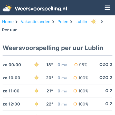
Home
Vakantielanden
Polen
Lublin
Per uur
Weersvoorspelling per uur Lublin
OZO 2
zo 09:00
18°
0
95%
mm
OZO 2
zo 10:00
20°
0
100%
mm
O 2
zo 11:00
21°
0
100%
mm
O 2
zo 12:00
22°
0
100%
mm