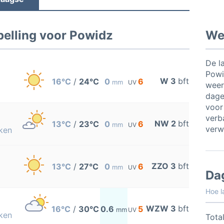
elling voor Powidz
Wee
De l
Powi
W 3
bft
16°C
/
24°C
0
6
mm
UV
weer
dage
voor
verb
NW 2
bft
13°C
/
23°C
0
6
mm
UV
verw
ken
ZZO 3
bft
13°C
/
27°C
0
6
mm
UV
Da
Hoe l
WZW 3
bft
16°C
/
30°C
0.6
5
mm
UV
ken
Total