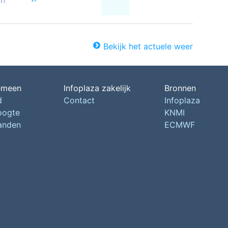
on
Bekijk het actuele weer
emeen
Infoplaza zakelijk
Bronnen
d
Contact
Infoplaza
oogte
KNMI
landen
ECMWF