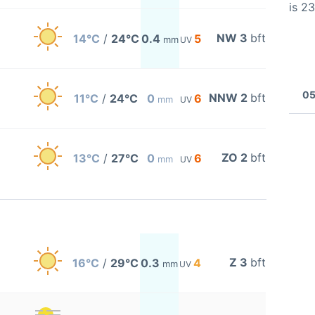
is 2
NW 3
bft
14°C
/
24°C
0.4
5
mm
UV
05
NNW 2
bft
11°C
/
24°C
0
6
mm
UV
ZO 2
bft
13°C
/
27°C
0
6
mm
UV
Z 3
bft
16°C
/
29°C
0.3
4
mm
UV