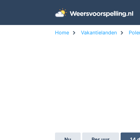
Home
Vakantielanden
Pole
Nu
Per uur
14 