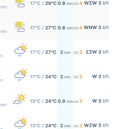
WZW 3
bft
17°C
/
29°C
0.8
4
mm
UV
ken
WNW 3
bft
17°C
/
27°C
0.8
4
mm
UV
ken
ZZW 3
bft
17°C
/
27°C
2
3
mm
UV
on
W 3
bft
17°C
/
24°C
2
3
mm
UV
on
W 3
bft
15°C
/
24°C
0.9
3
mm
UV
ken
WZW 3
bft
15°C
/
24°C
2
3
mm
UV