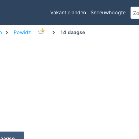
Vakantielanden
Sneeuwhoogte
n
Powidz
14 daagse
daagse