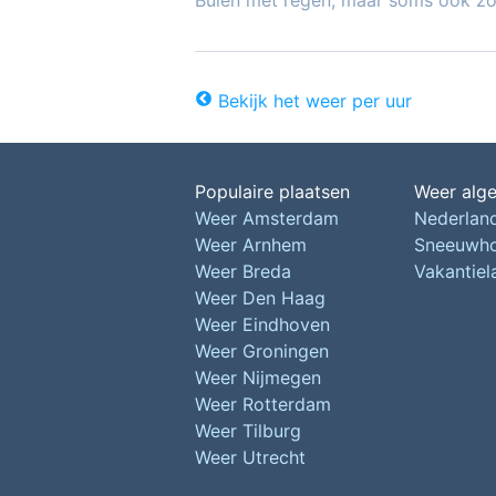
Buien met regen, maar soms ook z
Bekijk het weer per uur
Populaire plaatsen
Weer alg
Weer Amsterdam
Nederlan
Weer Arnhem
Sneeuwh
Weer Breda
Vakantie
Weer Den Haag
Weer Eindhoven
Weer Groningen
Weer Nijmegen
Weer Rotterdam
Weer Tilburg
Weer Utrecht