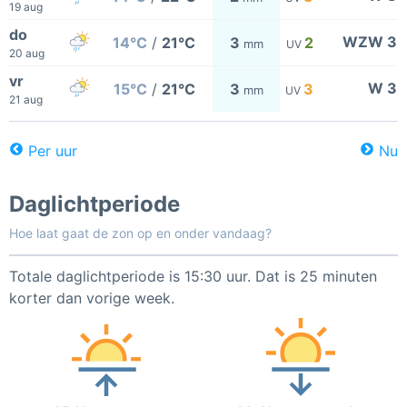
19 aug
do
WZW 3
14°C
/
21°C
3
2
mm
UV
20 aug
vr
W 3
15°C
/
21°C
3
3
mm
UV
21 aug
Per uur
Nu
Daglichtperiode
Hoe laat gaat de zon op en onder vandaag?
Totale daglichtperiode is 15:30 uur. Dat is 25 minuten
korter dan vorige week.