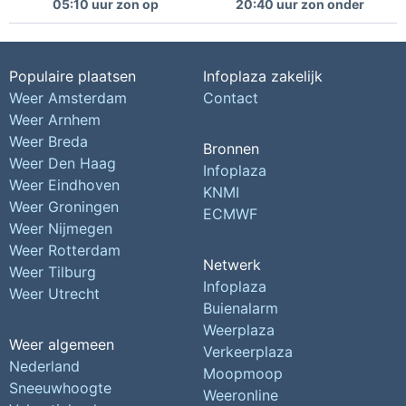
05:10 uur zon op
20:40 uur zon onder
Populaire plaatsen
Infoplaza zakelijk
Weer Amsterdam
Contact
Weer Arnhem
Weer Breda
Bronnen
Weer Den Haag
Infoplaza
Weer Eindhoven
KNMI
Weer Groningen
ECMWF
Weer Nijmegen
Weer Rotterdam
Netwerk
Weer Tilburg
Infoplaza
Weer Utrecht
Buienalarm
Weerplaza
Weer algemeen
Verkeerplaza
Nederland
Moopmoop
Sneeuwhoogte
Weeronline