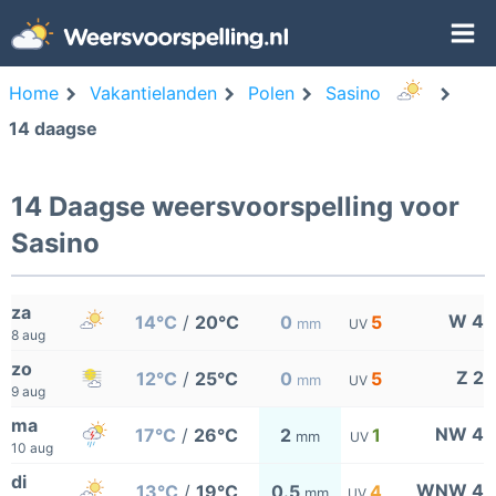
Home
Vakantielanden
Polen
Sasino
14 daagse
14 Daagse weersvoorspelling voor
Sasino
za
W 4
14°C
/
20°C
0
5
mm
UV
8 aug
zo
Z 2
12°C
/
25°C
0
5
mm
UV
9 aug
ma
NW 4
17°C
/
26°C
2
1
mm
UV
10 aug
di
WNW 4
13°C
/
19°C
0.5
4
mm
UV