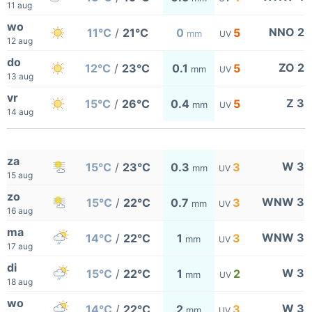
11 aug
wo
NNO 2
11°C
/
21°C
0
5
mm
UV
12 aug
do
ZO 2
12°C
/
23°C
0.1
5
mm
UV
13 aug
vr
Z 3
15°C
/
26°C
0.4
5
mm
UV
14 aug
za
W 3
15°C
/
23°C
0.3
3
mm
UV
15 aug
zo
WNW 3
15°C
/
22°C
0.7
3
mm
UV
16 aug
ma
WNW 3
14°C
/
22°C
1
3
mm
UV
17 aug
di
W 3
15°C
/
22°C
1
2
mm
UV
18 aug
wo
W 3
14°C
/
22°C
2
3
mm
UV