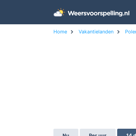
Home
Vakantielanden
Pole
Nu
Per uur
14 