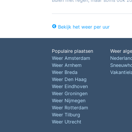
Buien met regen, maar soms ook z
Bekijk het weer per uur
Populaire plaatsen
Weer alg
Weer Amsterdam
Nederlan
Weer Arnhem
Sneeuwh
Weer Breda
Vakantie
Weer Den Haag
Weer Eindhoven
Weer Groningen
Weer Nijmegen
Weer Rotterdam
Weer Tilburg
Weer Utrecht