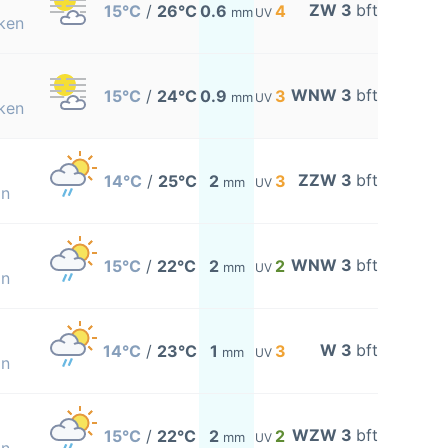
ZW 3
bft
15°C
/
26°C
0.6
4
mm
UV
ken
WNW 3
bft
15°C
/
24°C
0.9
3
mm
UV
ken
ZZW 3
bft
14°C
/
25°C
2
3
mm
UV
on
WNW 3
bft
15°C
/
22°C
2
2
mm
UV
on
W 3
bft
14°C
/
23°C
1
3
mm
UV
on
WZW 3
bft
15°C
/
22°C
2
2
mm
UV