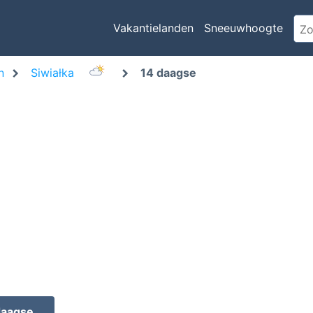
Vakantielanden
Sneeuwhoogte
n
Siwiałka
14 daagse
daagse