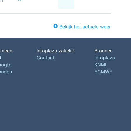
on
Bekijk het actuele weer
emeen
Infoplaza zakelijk
Bronnen
d
Contact
Infoplaza
oogte
KNMI
landen
ECMWF