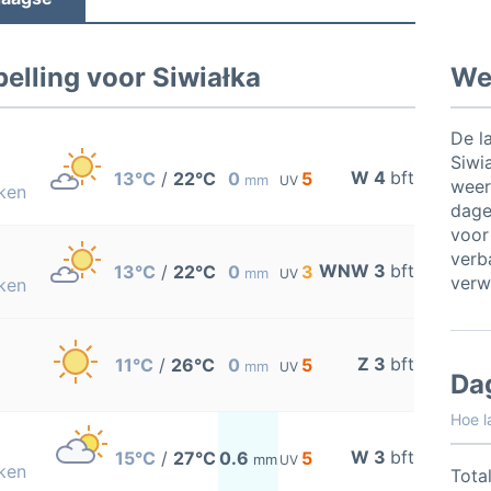
elling voor Siwiałka
Wee
De l
Siwi
W 4
bft
13°C
/
22°C
0
5
mm
UV
weer
ken
dage
voor
verb
WNW 3
bft
13°C
/
22°C
0
3
mm
UV
verw
ken
Z 3
bft
11°C
/
26°C
0
5
mm
UV
Da
Hoe l
W 3
bft
15°C
/
27°C
0.6
5
mm
UV
ken
Total