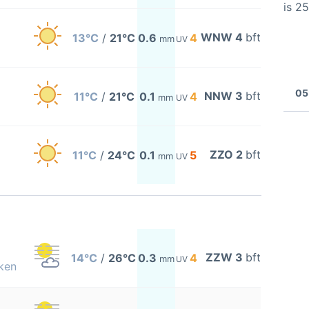
is 2
WNW 4
bft
13°C
/
21°C
0.6
4
mm
UV
05
NNW 3
bft
11°C
/
21°C
0.1
4
mm
UV
ZZO 2
bft
11°C
/
24°C
0.1
5
mm
UV
ZZW 3
bft
14°C
/
26°C
0.3
4
mm
UV
ken