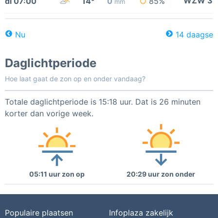
WZW 3
di 07:00
14°
0
85%
mm
Nu
14 daagse
Daglichtperiode
Hoe laat gaat de zon op en onder vandaag?
Totale daglichtperiode is 15:18 uur. Dat is 26 minuten
korter dan vorige week.
05:11 uur zon op
20:29 uur zon onder
Populaire plaatsen
Infoplaza zakelijk