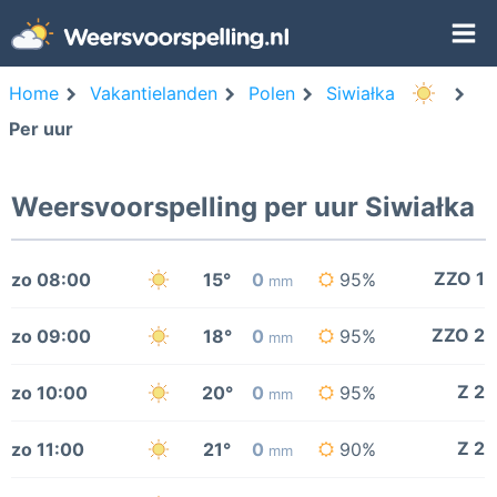
Home
Vakantielanden
Polen
Siwiałka
Per uur
Weersvoorspelling per uur Siwiałka
ZZO 1
zo 08:00
15°
0
95%
mm
ZZO 2
zo 09:00
18°
0
95%
mm
Z 2
zo 10:00
20°
0
95%
mm
Z 2
zo 11:00
21°
0
90%
mm