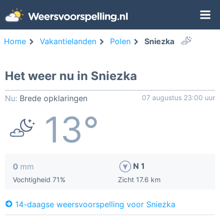
Home
Vakantielanden
Polen
Sniezka
Het weer nu in Sniezka
Nu:
Brede opklaringen
07 augustus 23:00 uur
13°
N 1
0
mm
Vochtigheid 71%
Zicht 17.6 km
14-daagse weersvoorspelling voor Sniezka