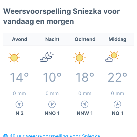
Weersvoorspelling Sniezka voor
vandaag en morgen
Avond
Nacht
Ochtend
Middag
14°
10°
18°
22°
0 mm
0 mm
0 mm
0 mm
N 2
NNO 1
NNW 1
NO 1
48 uur weersvoorspelling voor Sniezka