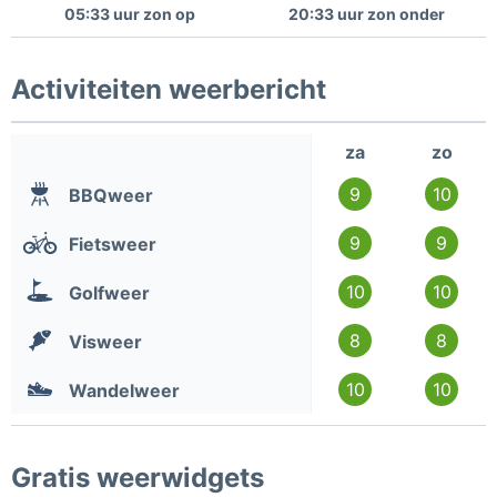
05:33 uur zon op
20:33 uur zon onder
Activiteiten weerbericht
za
zo
9
10
BBQweer
9
9
Fietsweer
10
10
Golfweer
8
8
Visweer
10
10
Wandelweer
Gratis weerwidgets