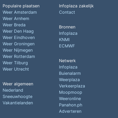
Populaire plaatsen
Infoplaza zakelijk
Weer Amsterdam
Contact
Weer Arnhem
Weer Breda
Bronnen
Weer Den Haag
Infoplaza
Weer Eindhoven
KNMI
Weer Groningen
ECMWF
Weer Nijmegen
Weer Rotterdam
Netwerk
Weer Tilburg
Infoplaza
Weer Utrecht
Buienalarm
Weerplaza
Weer algemeen
Verkeerplaza
Nederland
Moopmoop
Sneeuwhoogte
Weeronline
Vakantielanden
Panahon.ph
Adverteren