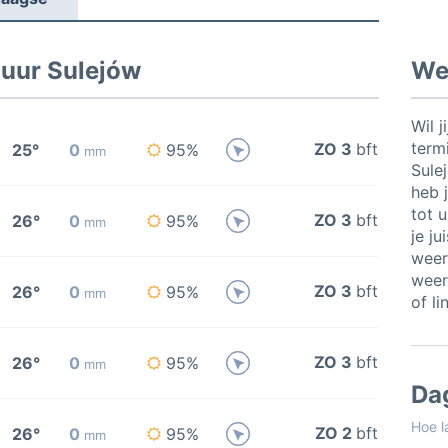
 uur Sulejów
Wee
Wil j
termi
ZO 3
bft
25°
0
95%
mm
Sule
heb j
tot 
ZO 3
bft
26°
0
95%
mm
je ju
weer
weer
ZO 3
bft
26°
0
95%
mm
of li
ZO 3
bft
26°
0
95%
mm
Da
Hoe l
ZO 2
bft
26°
0
95%
mm