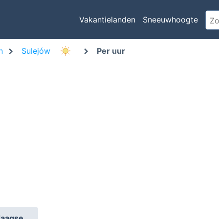
Vakantielanden
Sneeuwhoogte
n
Sulejów
Per uur
daagse