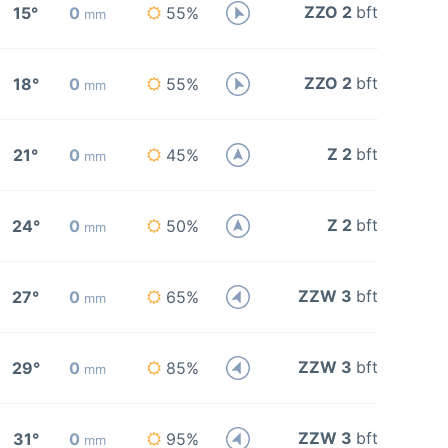
ZZO 2
bft
15°
0
55%
mm
ZZO 2
bft
18°
0
55%
mm
Z 2
bft
21°
0
45%
mm
Z 2
bft
24°
0
50%
mm
ZZW 3
bft
27°
0
65%
mm
ZZW 3
bft
29°
0
85%
mm
ZZW 3
bft
31°
0
95%
mm