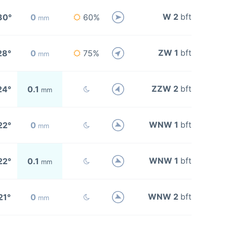
W 2
bft
30°
0
60%
mm
ZW 1
bft
28°
0
75%
mm
ZZW 2
bft
24°
0.1
mm
WNW 1
bft
22°
0
mm
WNW 1
bft
22°
0.1
mm
WNW 2
bft
21°
0
mm