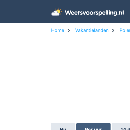
Home
Vakantielanden
Pole
Nu
Per uur
14 