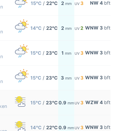
NW 4
bft
15°C
/
22°C
2
3
mm
UV
on
WNW 3
bft
14°C
/
22°C
2
2
mm
UV
on
WNW 3
bft
15°C
/
23°C
1
3
mm
UV
on
WNW 3
bft
15°C
/
23°C
3
3
mm
UV
on
WZW 4
bft
15°C
/
23°C
0.9
3
mm
UV
ken
WNW 3
bft
14°C
/
22°C
0.9
3
mm
UV