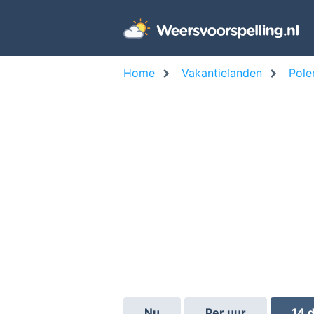
Home
Vakantielanden
Pole
Nu
Per uur
14 