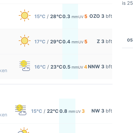
is 2
OZO 3
bft
15°C
/
28°C
0.3
5
mm
UV
05
Z 3
bft
17°C
/
29°C
0.4
5
mm
UV
NNW 3
bft
16°C
/
23°C
0.5
4
mm
UV
ken
NW 3
bft
15°C
/
22°C
0.8
3
mm
UV
ken