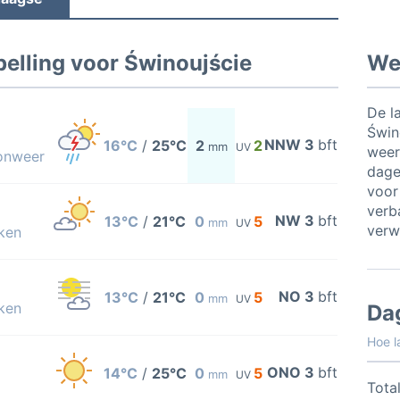
elling voor Świnoujście
Wee
De l
Świn
NNW 3
bft
16°C
/
25°C
2
2
mm
UV
weer
 onweer
dage
voor
verb
NW 3
bft
13°C
/
21°C
0
5
mm
UV
verw
ken
NO 3
bft
13°C
/
21°C
0
5
mm
UV
ken
Da
Hoe l
ONO 3
bft
14°C
/
25°C
0
5
mm
UV
Total