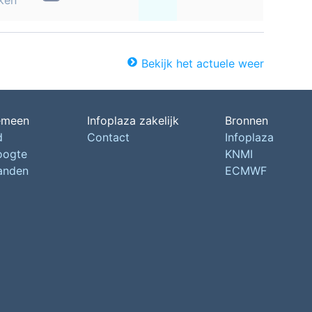
ken
Bekijk het actuele weer
emeen
Infoplaza zakelijk
Bronnen
d
Contact
Infoplaza
oogte
KNMI
landen
ECMWF