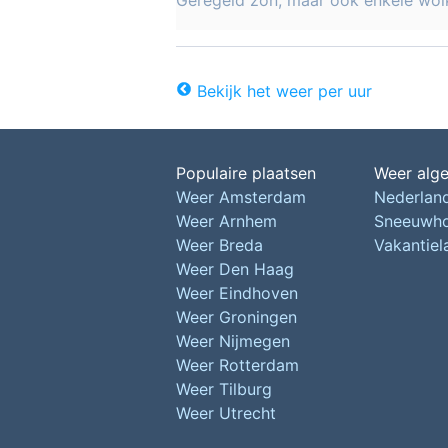
Geregeld zon, maar ook enkele wol
Bekijk het weer per uur
Populaire plaatsen
Weer alg
Weer Amsterdam
Nederlan
Weer Arnhem
Sneeuwh
Weer Breda
Vakantie
Weer Den Haag
Weer Eindhoven
Weer Groningen
Weer Nijmegen
Weer Rotterdam
Weer Tilburg
Weer Utrecht