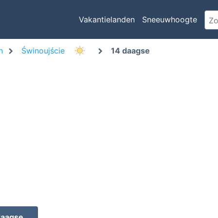
Vakantielanden
Sneeuwhoogte
n
Świnoujście
14 daagse
daagse