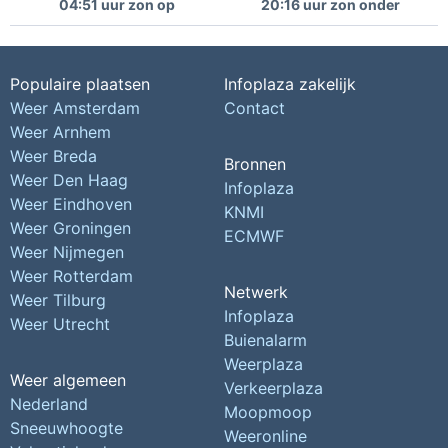
04:51 uur zon op
20:16 uur zon onder
Populaire plaatsen
Infoplaza zakelijk
Weer Amsterdam
Contact
Weer Arnhem
Weer Breda
Bronnen
Weer Den Haag
Infoplaza
Weer Eindhoven
KNMI
Weer Groningen
ECMWF
Weer Nijmegen
Weer Rotterdam
Netwerk
Weer Tilburg
Infoplaza
Weer Utrecht
Buienalarm
Weerplaza
Weer algemeen
Verkeerplaza
Nederland
Moopmoop
Sneeuwhoogte
Weeronline