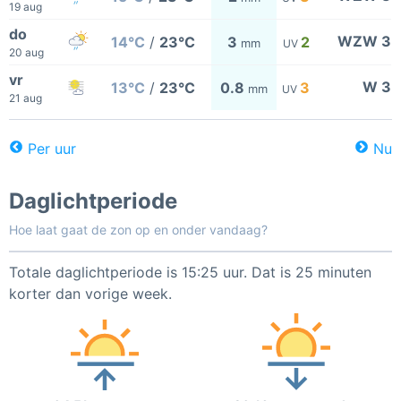
19 aug
do
WZW 3
14°C
/
23°C
3
2
mm
UV
20 aug
vr
W 3
13°C
/
23°C
0.8
3
mm
UV
21 aug
Per uur
Nu
Daglichtperiode
Hoe laat gaat de zon op en onder vandaag?
Totale daglichtperiode is 15:25 uur. Dat is 25 minuten
korter dan vorige week.