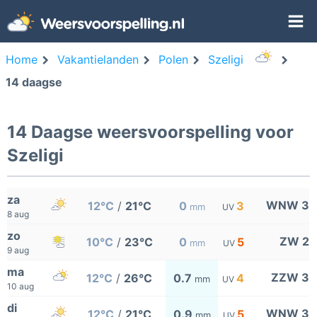
Home
Vakantielanden
Polen
Szeligi
14 daagse
14 Daagse weersvoorspelling voor
Szeligi
za
WNW 3
12°C
/
21°C
0
3
mm
UV
8 aug
zo
ZW 2
10°C
/
23°C
0
5
mm
UV
9 aug
ma
ZZW 3
12°C
/
26°C
0.7
4
mm
UV
10 aug
di
WNW 3
12°C
/
21°C
0.9
5
mm
UV