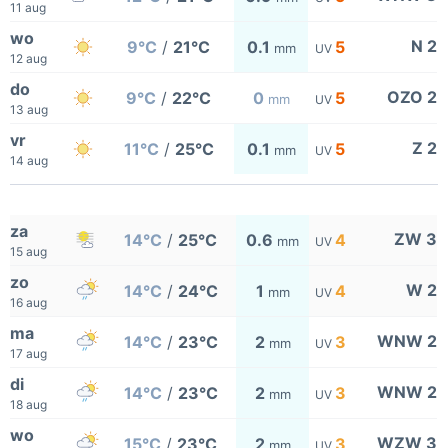
11 aug
wo
N 2
9°C
/
21°C
0.1
5
mm
UV
12 aug
do
OZO 2
9°C
/
22°C
0
5
mm
UV
13 aug
vr
Z 2
11°C
/
25°C
0.1
5
mm
UV
14 aug
za
ZW 3
14°C
/
25°C
0.6
4
mm
UV
15 aug
zo
W 2
14°C
/
24°C
1
4
mm
UV
16 aug
ma
WNW 2
14°C
/
23°C
2
3
mm
UV
17 aug
di
WNW 2
14°C
/
23°C
2
3
mm
UV
18 aug
wo
WZW 3
15°C
/
23°C
2
3
mm
UV