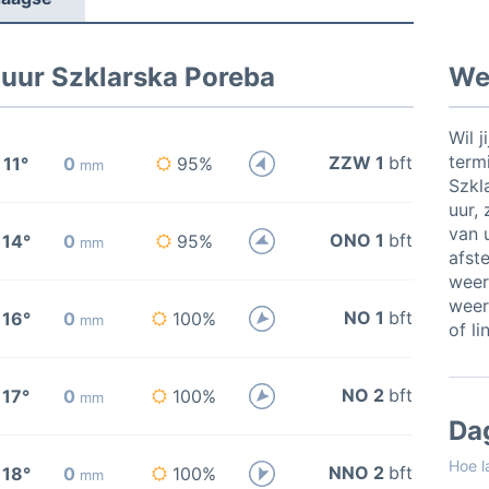
 uur Szklarska Poreba
Wee
Wil j
termi
ZZW 1
bft
11°
0
95%
mm
Szkl
uur, 
van u
ONO 1
bft
14°
0
95%
mm
afste
weer
weer
NO 1
bft
16°
0
100%
mm
of li
NO 2
bft
17°
0
100%
mm
Da
Hoe l
NNO 2
bft
18°
0
100%
mm