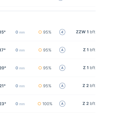
ZZW 1
bft
15°
0
95%
mm
Z 1
bft
17°
0
95%
mm
Z 1
bft
20°
0
95%
mm
Z 2
bft
21°
0
95%
mm
Z 2
bft
23°
0
100%
mm