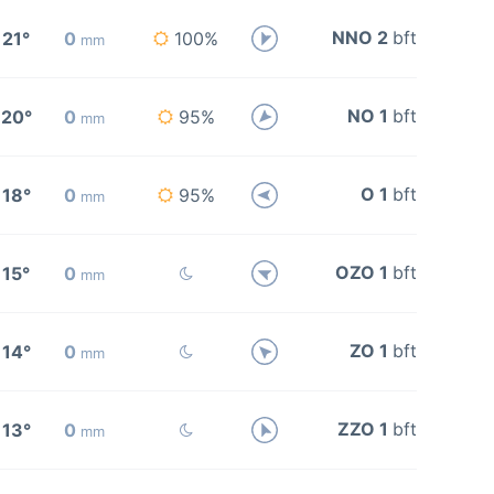
NNO 2
bft
21°
0
100%
mm
NO 1
bft
20°
0
95%
mm
O 1
bft
18°
0
95%
mm
OZO 1
bft
15°
0
mm
ZO 1
bft
14°
0
mm
ZZO 1
bft
13°
0
mm