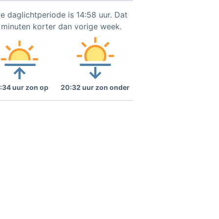
e daglichtperiode is 14:58 uur. Dat
1 minuten korter dan vorige week.
:34 uur zon op
20:32 uur zon onder