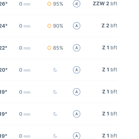
ZZW 2
bft
26°
0
95%
mm
Z 2
bft
24°
0
90%
mm
Z 1
bft
22°
0
85%
mm
Z 1
bft
20°
0
mm
Z 1
bft
19°
0
mm
Z 1
bft
19°
0
mm
Z 1
bft
19°
0
mm