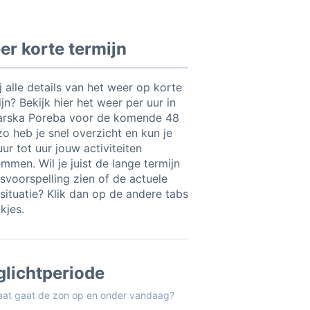
r korte termijn
ij alle details van het weer op korte
jn? Bekijk hier het weer per uur in
arska Poreba voor de komende 48
zo heb je snel overzicht en kun je
ur tot uur jouw activiteiten
mmen. Wil je juist de lange termijn
svoorspelling zien of de actuele
situatie? Klik dan op de andere tabs
nkjes.
glichtperiode
aat gaat de zon op en onder vandaag?