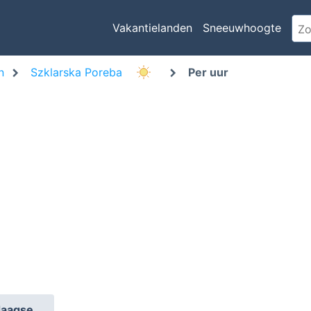
Vakantielanden
Sneeuwhoogte
n
Szklarska Poreba
Per uur
daagse