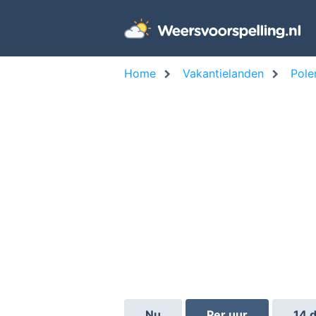
Home
Vakantielanden
Pole
Nu
Per uur
14 