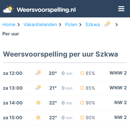
Home
Vakantielanden
Polen
Szkwa
Per uur
Weersvoorspelling per uur Szkwa
WNW 2
za 12:00
20°
0
85%
mm
WNW 2
za 13:00
21°
0
85%
mm
NW 2
za 14:00
22°
0
90%
mm
NW 2
za 15:00
22°
0
90%
mm