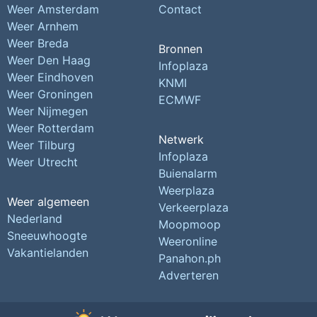
Weer Amsterdam
Contact
Weer Arnhem
Weer Breda
Bronnen
Weer Den Haag
Infoplaza
Weer Eindhoven
KNMI
Weer Groningen
ECMWF
Weer Nijmegen
Weer Rotterdam
Netwerk
Weer Tilburg
Infoplaza
Weer Utrecht
Buienalarm
Weerplaza
Weer algemeen
Verkeerplaza
Nederland
Moopmoop
Sneeuwhoogte
Weeronline
Vakantielanden
Panahon.ph
Adverteren