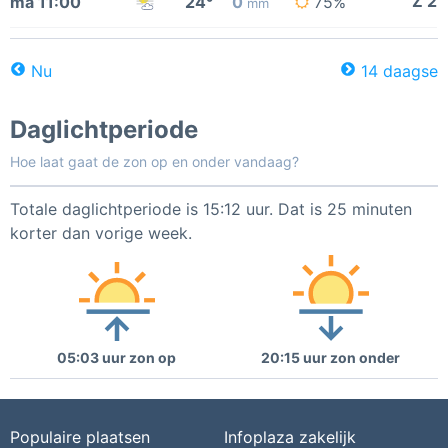
Z 2
ma 11:00
24°
0
75%
mm
Nu
14 daagse
Daglichtperiode
Hoe laat gaat de zon op en onder vandaag?
Totale daglichtperiode is 15:12 uur. Dat is 25 minuten
korter dan vorige week.
05:03 uur zon op
20:15 uur zon onder
Populaire plaatsen
Infoplaza zakelijk