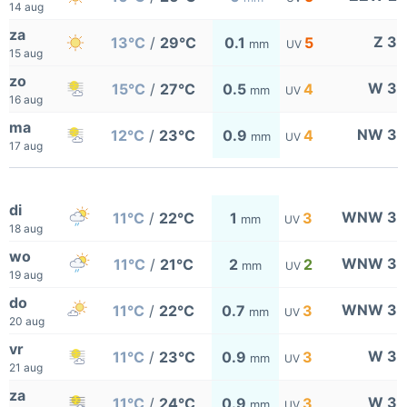
14 aug
za
Z 3
13°C
/
29°C
0.1
5
mm
UV
15 aug
zo
W 3
15°C
/
27°C
0.5
4
mm
UV
16 aug
ma
NW 3
12°C
/
23°C
0.9
4
mm
UV
17 aug
di
WNW 3
11°C
/
22°C
1
3
mm
UV
18 aug
wo
WNW 3
11°C
/
21°C
2
2
mm
UV
19 aug
do
WNW 3
11°C
/
22°C
0.7
3
mm
UV
20 aug
vr
W 3
11°C
/
23°C
0.9
3
mm
UV
21 aug
za
W 3
11°C
/
24°C
0.9
3
mm
UV