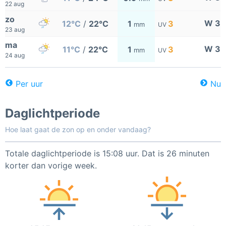
22 aug
zo
W 3
12°C
/
22°C
1
3
mm
UV
23 aug
ma
W 3
11°C
/
22°C
1
3
mm
UV
24 aug
Per uur
Nu
Daglichtperiode
Hoe laat gaat de zon op en onder vandaag?
Totale daglichtperiode is 15:08 uur. Dat is 26 minuten
korter dan vorige week.