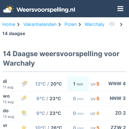
Home
Vakantielanden
Polen
Warchały
14 daagse
14 Daagse weersvoorspelling voor
Warchały
di
WNW 4
12°C
/
20°C
1
5
mm
UV
11 aug
wo
NNW 3
9°C
/
23°C
0
5
mm
UV
12 aug
do
ZO 2
9°C
/
23°C
0
4
mm
UV
13 aug
vr
ZZW 2
10°C
/
26°C
0
5
mm
UV