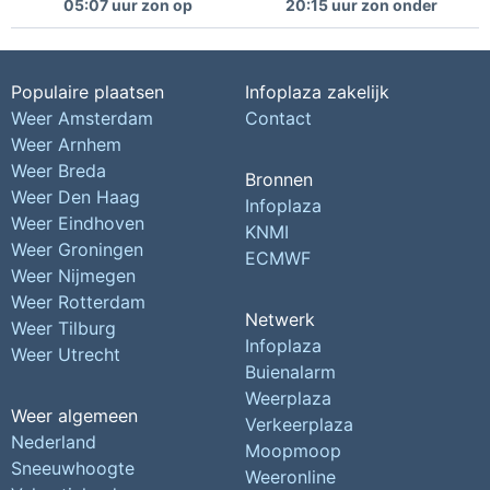
05:07 uur zon op
20:15 uur zon onder
Populaire plaatsen
Infoplaza zakelijk
Weer Amsterdam
Contact
Weer Arnhem
Weer Breda
Bronnen
Weer Den Haag
Infoplaza
Weer Eindhoven
KNMI
Weer Groningen
ECMWF
Weer Nijmegen
Weer Rotterdam
Netwerk
Weer Tilburg
Infoplaza
Weer Utrecht
Buienalarm
Weerplaza
Weer algemeen
Verkeerplaza
Nederland
Moopmoop
Sneeuwhoogte
Weeronline