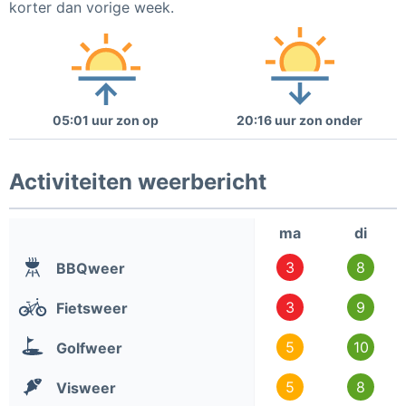
korter dan vorige week.
05:01 uur zon op
20:16 uur zon onder
Activiteiten weerbericht
ma
di
3
8
BBQweer
3
9
Fietsweer
5
10
Golfweer
5
8
Visweer