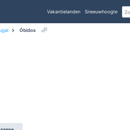
Vakantielanden
Sneeuwhoogte
ugal
Óbidos
daagse