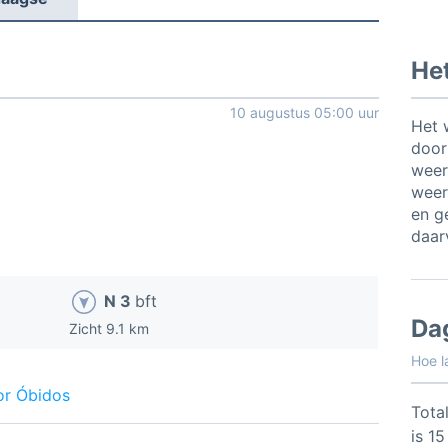
Het
10 augustus 05:00 uur
Het 
door
weer
weer
en ge
daar
N 3
bft
Da
Zicht 9.1 km
Hoe l
or Óbidos
Total
is 1