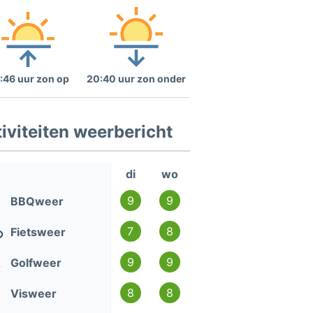
:46 uur zon op
20:40 uur zon onder
iviteiten weerbericht
di
wo
9
9
BBQweer
7
8
Fietsweer
9
9
Golfweer
8
8
Visweer