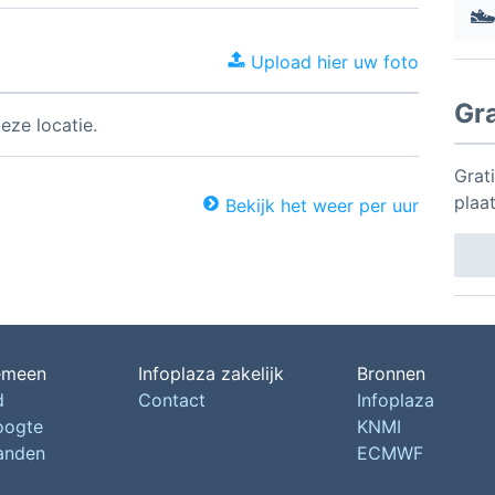
Upload hier uw foto
Gr
eze locatie.
Grat
plaa
Bekijk het weer per uur
emeen
Infoplaza zakelijk
Bronnen
d
Contact
Infoplaza
oogte
KNMI
landen
ECMWF