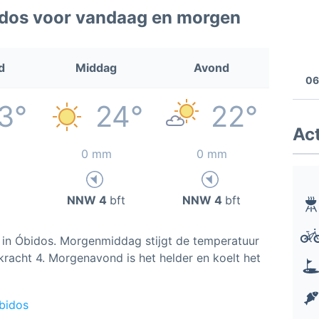
idos voor vandaag en morgen
d
Middag
Avond
06
3°
24°
22°
Act
0 mm
0 mm
NNW 4
bft
NNW 4
bft
in Óbidos. Morgenmiddag stijgt de temperatuur
kracht 4. Morgenavond is het helder en koelt het
bidos