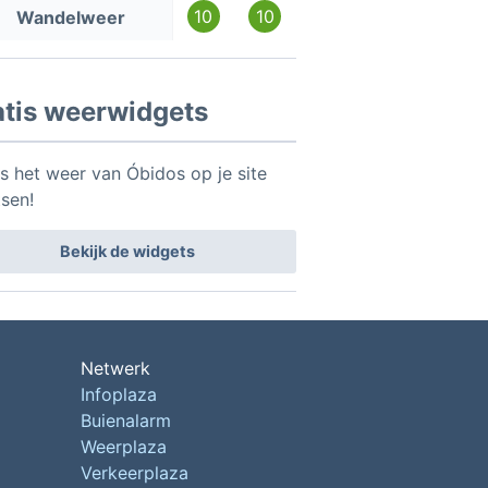
10
10
Wandelweer
atis weerwidgets
is het weer van Óbidos op je site
tsen!
Bekijk de widgets
Netwerk
Infoplaza
Buienalarm
Weerplaza
Verkeerplaza