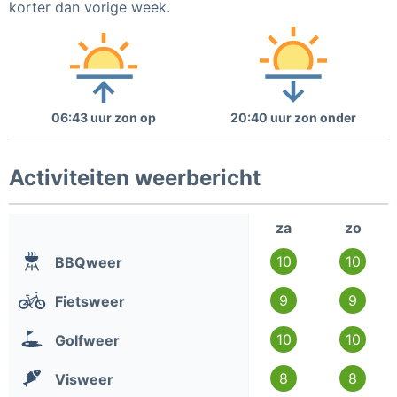
korter dan vorige week.
06:43 uur zon op
20:40 uur zon onder
Activiteiten weerbericht
za
zo
10
10
BBQweer
9
9
Fietsweer
10
10
Golfweer
8
8
Visweer