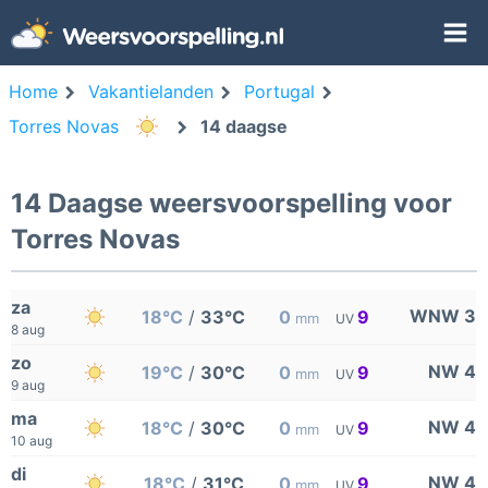
Home
Vakantielanden
Portugal
Torres Novas
14 daagse
14 Daagse weersvoorspelling voor
Torres Novas
za
WNW 3
18°C
/
33°C
0
9
mm
UV
8 aug
zo
NW 4
19°C
/
30°C
0
9
mm
UV
9 aug
ma
NW 4
18°C
/
30°C
0
9
mm
UV
10 aug
di
NW 4
18°C
/
31°C
0
9
mm
UV