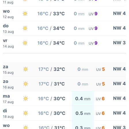
11 aug
wo
NW 4
16°C
/
33°C
0
9
mm
UV
12 aug
do
NW 4
16°C
/
34°C
0
9
mm
UV
13 aug
vr
NW 3
16°C
/
34°C
0
9
mm
UV
14 aug
za
NW 4
17°C
/
32°C
0
5
mm
UV
15 aug
zo
NW 4
17°C
/
31°C
0
5
mm
UV
16 aug
ma
NW 4
16°C
/
30°C
0.4
6
mm
UV
17 aug
di
NW 4
16°C
/
30°C
0.5
6
mm
UV
18 aug
wo
NW 3
16°C
/
31°C
0.3
6
mm
UV