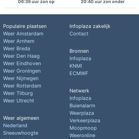
06:39 uur zon op
20:40 uur zon onder
Populaire plaatsen
Infoplaza zakelijk
Weer Amsterdam
Contact
Weer Arnhem
Weer Breda
Bronnen
Weer Den Haag
Infoplaza
Weer Eindhoven
KNMI
Weer Groningen
ECMWF
Weer Nijmegen
Weer Rotterdam
Netwerk
Weer Tilburg
Infoplaza
Weer Utrecht
Buienalarm
Weerplaza
Weer algemeen
Verkeerplaza
Nederland
Moopmoop
Sneeuwhoogte
Weeronline