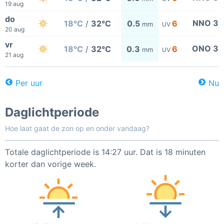
19 aug
do
NNO 3
18°C
/
32°C
0.5
6
mm
UV
20 aug
vr
ONO 3
18°C
/
32°C
0.3
6
mm
UV
21 aug
Per uur
Nu
Daglichtperiode
Hoe laat gaat de zon op en onder vandaag?
Totale daglichtperiode is 14:27 uur. Dat is 18 minuten
korter dan vorige week.