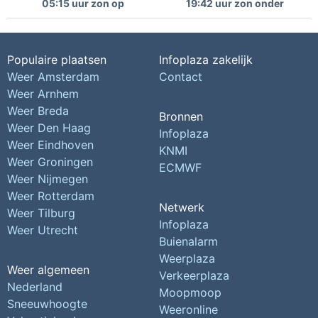
05:15 uur zon op
19:42 uur zon onder
Populaire plaatsen
Infoplaza zakelijk
Weer Amsterdam
Contact
Weer Arnhem
Weer Breda
Bronnen
Weer Den Haag
Infoplaza
Weer Eindhoven
KNMI
Weer Groningen
ECMWF
Weer Nijmegen
Weer Rotterdam
Netwerk
Weer Tilburg
Infoplaza
Weer Utrecht
Buienalarm
Weerplaza
Weer algemeen
Verkeerplaza
Nederland
Moopmoop
Sneeuwhoogte
Weeronline