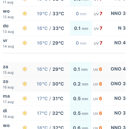
11 aug
wo
NNO 3
19°C
/
33°C
0
7
mm
UV
12 aug
do
N 3
18°C
/
33°C
0.1
7
mm
UV
13 aug
vr
NO 4
16°C
/
29°C
0
7
mm
UV
14 aug
za
ONO 4
16°C
/
29°C
0.1
6
mm
UV
15 aug
zo
ONO 3
16°C
/
30°C
0.2
6
mm
UV
16 aug
ma
NO 3
17°C
/
31°C
0.5
6
mm
UV
17 aug
di
NO 3
17°C
/
32°C
0.5
6
mm
UV
18 aug
wo
NNO 3
18°C
/
32°C
0.6
6
mm
UV