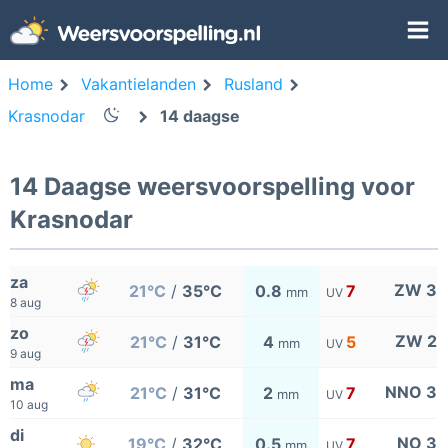
Home
Vakantielanden
Rusland
Krasnodar
14 daagse
14 Daagse weersvoorspelling voor
Krasnodar
za
ZW 3
21°C
/
35°C
0.8
7
mm
UV
8 aug
zo
ZW 2
21°C
/
31°C
4
5
mm
UV
9 aug
ma
NNO 3
21°C
/
31°C
2
7
mm
UV
10 aug
di
NO 3
19°C
/
32°C
0.5
7
mm
UV