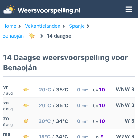
Home
Vakantielanden
Spanje
Benaoján
14 daagse
14 Daagse weersvoorspelling voor
Benaoján
vr
WNW 3
20°C
/
35°C
0
10
mm
UV
7 aug
za
WNW 3
20°C
/
35°C
0
10
mm
UV
8 aug
zo
W 3
20°C
/
34°C
0
10
mm
UV
9 aug
ma
WZW 3
18°C
/
34°C
0
9
mm
UV