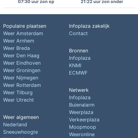
07:30 uur zon op
21:22 uur zon onder
Populaire plaatsen
Infoplaza zakelijk
Weer Amsterdam
Contact
Weer Arnhem
Weer Breda
Bronnen
Weer Den Haag
Infoplaza
Weer Eindhoven
KNMI
Weer Groningen
ECMWF
Weer Nijmegen
Weer Rotterdam
Netwerk
Weer Tilburg
Infoplaza
Weer Utrecht
Buienalarm
Weerplaza
Weer algemeen
Verkeerplaza
Nederland
Moopmoop
Sneeuwhoogte
Weeronline