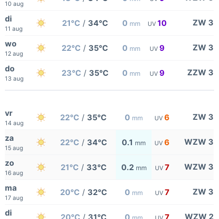
10 aug
di
ZW 3
21°C
/
34°C
0
10
mm
UV
11 aug
wo
ZW 3
22°C
/
35°C
0
9
mm
UV
12 aug
do
ZZW 3
23°C
/
35°C
0
9
mm
UV
13 aug
vr
ZW 3
22°C
/
35°C
0
6
mm
UV
14 aug
za
WZW 3
22°C
/
34°C
0.1
6
mm
UV
15 aug
zo
WZW 3
21°C
/
33°C
0.2
7
mm
UV
16 aug
ma
ZW 3
20°C
/
32°C
0
7
mm
UV
17 aug
di
WZW 2
20°C
/
31°C
0
7
mm
UV