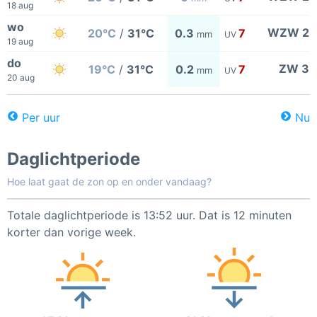
18 aug
wo
WZW 2
20°C
/
31°C
0.3
7
mm
UV
19 aug
do
ZW 3
19°C
/
31°C
0.2
7
mm
UV
20 aug
Per uur
Nu
Daglichtperiode
Hoe laat gaat de zon op en onder vandaag?
Totale daglichtperiode is 13:52 uur. Dat is 12 minuten
korter dan vorige week.