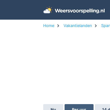
Home
Vakantielanden
Span
Nu
Per uur
14 