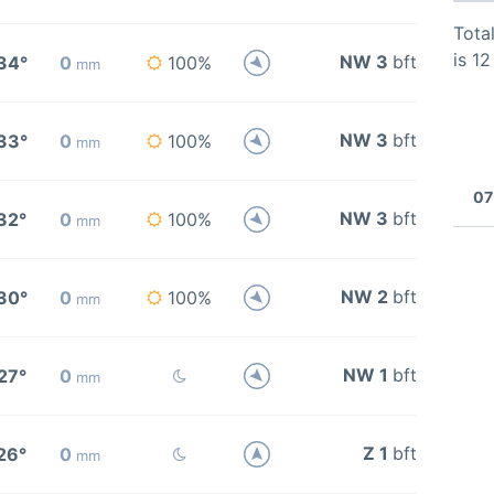
Total
is 1
NW 3
bft
34°
0
100%
mm
NW 3
bft
33°
0
100%
mm
07
NW 3
bft
32°
0
100%
mm
NW 2
bft
30°
0
100%
mm
NW 1
bft
27°
0
mm
Z 1
bft
26°
0
mm