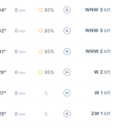
WNW 3
bft
34°
0
85%
mm
WNW 3
bft
32°
0
85%
mm
WNW 2
bft
31°
0
95%
mm
W 2
bft
29°
0
95%
mm
W 1
bft
27°
0
mm
ZW 1
bft
25°
0
mm