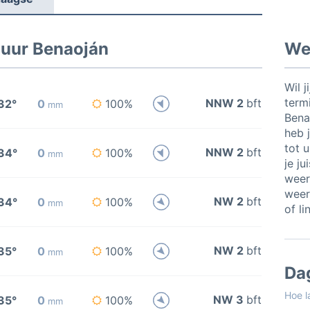
 uur Benaoján
Wee
Wil j
termi
NNW 2
bft
32°
0
100%
mm
Bena
heb j
tot 
NNW 2
bft
34°
0
100%
mm
je ju
weer
weer
NW 2
bft
34°
0
100%
mm
of li
NW 2
bft
35°
0
100%
mm
Da
Hoe l
NW 3
bft
35°
0
100%
mm