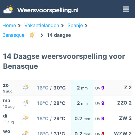
Home
Vakantielanden
Spanje
Benasque
14 daagse
14 Daagse weersvoorspelling voor
Benasque
zo
Z 2
16°C
/
30°C
2
9
mm
UV
9 aug
ma
ZZO 2
16°C
/
28°C
2
9
mm
UV
10 aug
di
ZW 2
18°C
/
29°C
0.2
9
mm
UV
11 aug
wo
WZW 2
18°C
/
31°C
0.2
8
mm
UV