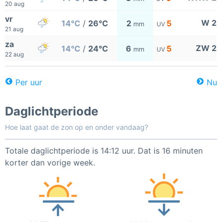
20 aug
vr
W 2
14°C
/
26°C
2
5
mm
UV
21 aug
za
ZW 2
14°C
/
24°C
6
5
mm
UV
22 aug
Per uur
Nu
Daglichtperiode
Hoe laat gaat de zon op en onder vandaag?
Totale daglichtperiode is 14:12 uur. Dat is 16 minuten
korter dan vorige week.