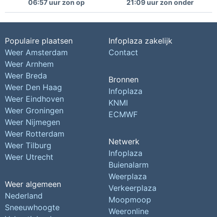
06:57 uur zon op
21:09 uur zon onder
Populaire plaatsen
Infoplaza zakelijk
Weer Amsterdam
Contact
Weer Arnhem
Weer Breda
Bronnen
Weer Den Haag
Infoplaza
Weer Eindhoven
KNMI
Weer Groningen
ECMWF
Weer Nijmegen
Weer Rotterdam
Netwerk
Weer Tilburg
Infoplaza
Weer Utrecht
Buienalarm
Weerplaza
Weer algemeen
Verkeerplaza
Nederland
Moopmoop
Sneeuwhoogte
Weeronline