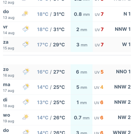
12 aug
do
N 1
18°C
/
31°C
0.8
7
mm
UV
13 aug
vr
NNW 1
18°C
/
31°C
2
7
mm
UV
14 aug
za
W 1
17°C
/
29°C
3
7
mm
UV
15 aug
zo
NNO 1
16°C
/
27°C
6
5
mm
UV
16 aug
ma
NNW 2
14°C
/
25°C
5
4
mm
UV
17 aug
di
NNW 2
13°C
/
25°C
1
6
mm
UV
18 aug
wo
NW 2
14°C
/
26°C
0.7
6
mm
UV
19 aug
do
WNW 2
14°C
/
26°C
3
6
mm
UV