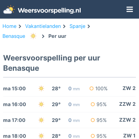
Home
Vakantielanden
Spanje
Benasque
Per uur
Weersvoorspelling per uur
Benasque
ZW 2
ma 15:00
28°
0
100%
mm
ZZW 2
ma 16:00
29°
0
95%
mm
ZZW 2
ma 17:00
29°
0
95%
mm
ZW 1
ma 18:00
28°
0
95%
mm