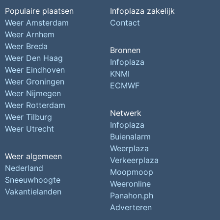
Populaire plaatsen
Infoplaza zakelijk
Weer Amsterdam
Contact
Weer Arnhem
Weer Breda
Bronnen
Weer Den Haag
Infoplaza
Weer Eindhoven
KNMI
Weer Groningen
ECMWF
Weer Nijmegen
Weer Rotterdam
Netwerk
Weer Tilburg
Infoplaza
Weer Utrecht
Buienalarm
Weerplaza
Weer algemeen
Verkeerplaza
Nederland
Moopmoop
Sneeuwhoogte
Weeronline
Vakantielanden
Panahon.ph
Adverteren