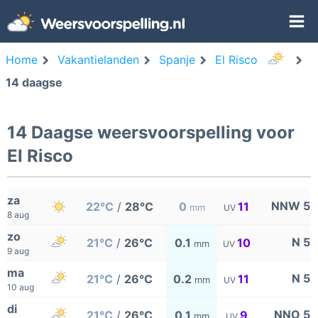
Home
Vakantielanden
Spanje
El Risco
14 daagse
14 Daagse weersvoorspelling voor
El Risco
za
NNW 5
22°C
/
28°C
0
11
mm
UV
8 aug
zo
N 5
21°C
/
26°C
0.1
10
mm
UV
9 aug
ma
N 5
21°C
/
26°C
0.2
11
mm
UV
10 aug
di
NNO 5
21°C
/
26°C
0.1
9
mm
UV