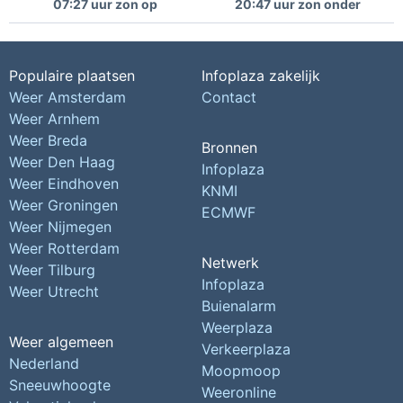
07:27 uur zon op
20:47 uur zon onder
Populaire plaatsen
Infoplaza zakelijk
Weer Amsterdam
Contact
Weer Arnhem
Weer Breda
Bronnen
Weer Den Haag
Infoplaza
Weer Eindhoven
KNMI
Weer Groningen
ECMWF
Weer Nijmegen
Weer Rotterdam
Netwerk
Weer Tilburg
Infoplaza
Weer Utrecht
Buienalarm
Weerplaza
Weer algemeen
Verkeerplaza
Nederland
Moopmoop
Sneeuwhoogte
Weeronline