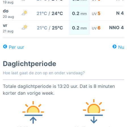
19 aug
do
N 4
21°C
/
24°C
0.2
5
mm
UV
20 aug
vr
NNO 4
21°C
/
25°C
0.2
6
mm
UV
21 aug
Per uur
Nu
Daglichtperiode
Hoe laat gaat de zon op en onder vandaag?
Totale daglichtperiode is 13:20 uur. Dat is 8 minuten
korter dan vorige week.