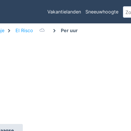
Vakantielanden
Sneeuwhoogte
je
El Risco
Per uur
daagse