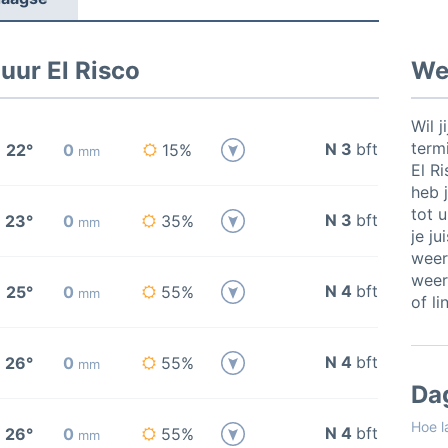
uur El Risco
Wee
Wil j
termi
N 3
bft
22°
0
15%
mm
El R
heb j
tot 
N 3
bft
23°
0
35%
mm
je ju
weer
weer
N 4
bft
25°
0
55%
mm
of li
N 4
bft
26°
0
55%
mm
Da
Hoe l
N 4
bft
26°
0
55%
mm