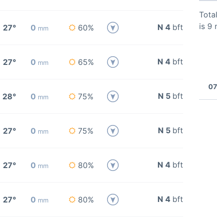
Total
is 9
N 4
bft
27°
0
60%
mm
N 4
bft
27°
0
65%
mm
07
N 5
bft
28°
0
75%
mm
N 5
bft
27°
0
75%
mm
N 4
bft
27°
0
80%
mm
N 4
bft
27°
0
80%
mm