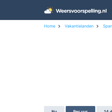
Home
Vakantielanden
Span
Nu
Per uur
14 