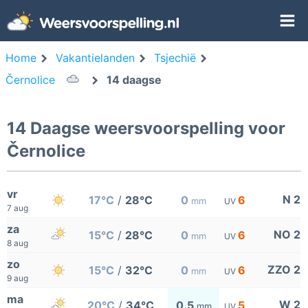
Home
Vakantielanden
Tsjechië
Černolice
14 daagse
14 Daagse weersvoorspelling voor
Černolice
vr
N 2
17°C
/
28°C
0
6
mm
UV
7 aug
za
NO 2
15°C
/
28°C
0
6
mm
UV
8 aug
zo
ZZO 2
15°C
/
32°C
0
6
mm
UV
9 aug
ma
W 2
20°C
/
34°C
0.5
5
mm
UV