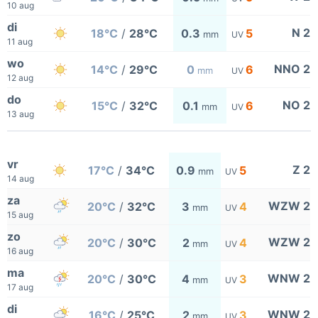
10 aug
di
N 2
18°C
/
28°C
0.3
5
mm
UV
11 aug
wo
NNO 2
14°C
/
29°C
0
6
mm
UV
12 aug
do
NO 2
15°C
/
32°C
0.1
6
mm
UV
13 aug
vr
Z 2
17°C
/
34°C
0.9
5
mm
UV
14 aug
za
WZW 2
20°C
/
32°C
3
4
mm
UV
15 aug
zo
WZW 2
20°C
/
30°C
2
4
mm
UV
16 aug
ma
WNW 2
20°C
/
30°C
4
3
mm
UV
17 aug
di
WNW 2
16°C
/
25°C
2
3
mm
UV