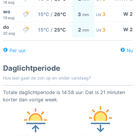
18 aug
wo
W 2
15°C
/
26°C
3
3
mm
UV
19 aug
do
W 2
15°C
/
25°C
2
3
mm
UV
20 aug
Per uur
Nu
Daglichtperiode
Hoe laat gaat de zon op en onder vandaag?
Totale daglichtperiode is 14:58 uur. Dat is 21 minuten
korter dan vorige week.