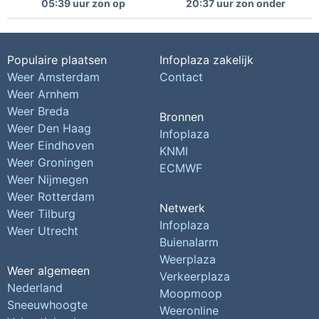
05:39 uur zon op
20:37 uur zon onder
Populaire plaatsen
Infoplaza zakelijk
Weer Amsterdam
Contact
Weer Arnhem
Weer Breda
Bronnen
Weer Den Haag
Infoplaza
Weer Eindhoven
KNMI
Weer Groningen
ECMWF
Weer Nijmegen
Weer Rotterdam
Netwerk
Weer Tilburg
Infoplaza
Weer Utrecht
Buienalarm
Weerplaza
Weer algemeen
Verkeerplaza
Nederland
Moopmoop
Sneeuwhoogte
Weeronline