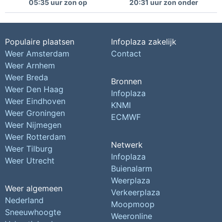
05:35 uur zon op
20:31 uur zon onder
Populaire plaatsen
Infoplaza zakelijk
Weer Amsterdam
Contact
Weer Arnhem
Weer Breda
Bronnen
Weer Den Haag
Infoplaza
Weer Eindhoven
KNMI
Weer Groningen
ECMWF
Weer Nijmegen
Weer Rotterdam
Netwerk
Weer Tilburg
Infoplaza
Weer Utrecht
Buienalarm
Weerplaza
Weer algemeen
Verkeerplaza
Nederland
Moopmoop
Sneeuwhoogte
Weeronline