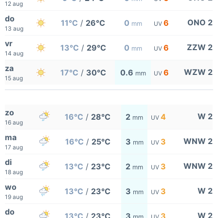
12 aug
do
ONO 2
11°C
/
26°C
0
6
mm
UV
13 aug
vr
ZZW 2
13°C
/
29°C
0
6
mm
UV
14 aug
za
WZW 2
17°C
/
30°C
0.6
6
mm
UV
15 aug
zo
W 2
16°C
/
28°C
2
4
mm
UV
16 aug
ma
WNW 2
16°C
/
25°C
3
3
mm
UV
17 aug
di
WNW 2
13°C
/
23°C
2
3
mm
UV
18 aug
wo
W 2
13°C
/
23°C
3
3
mm
UV
19 aug
do
W 2
13°C
/
23°C
3
3
mm
UV