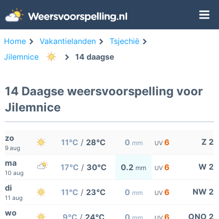
Home
Vakantielanden
Tsjechië
Jilemnice
14 daagse
14 Daagse weersvoorspelling voor
Jilemnice
zo
Z 2
11°C
/
28°C
0
6
mm
UV
9 aug
ma
W 2
17°C
/
30°C
0.2
6
mm
UV
10 aug
di
NW 2
11°C
/
23°C
0
6
mm
UV
11 aug
wo
ONO 2
9°C
/
24°C
0
6
mm
UV