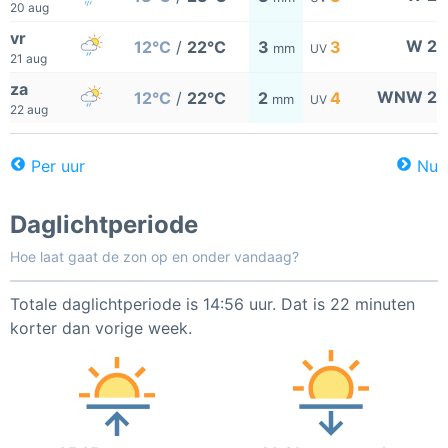
20 aug
vr
W 2
12°C
/
22°C
3
3
mm
UV
21 aug
za
WNW 2
12°C
/
22°C
2
4
mm
UV
22 aug
Per uur
Nu
Daglichtperiode
Hoe laat gaat de zon op en onder vandaag?
Totale daglichtperiode is 14:56 uur. Dat is 22 minuten
korter dan vorige week.