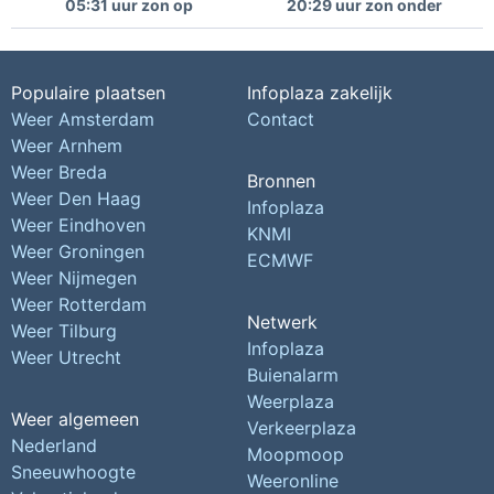
05:31 uur zon op
20:29 uur zon onder
Populaire plaatsen
Infoplaza zakelijk
Weer Amsterdam
Contact
Weer Arnhem
Weer Breda
Bronnen
Weer Den Haag
Infoplaza
Weer Eindhoven
KNMI
Weer Groningen
ECMWF
Weer Nijmegen
Weer Rotterdam
Netwerk
Weer Tilburg
Infoplaza
Weer Utrecht
Buienalarm
Weerplaza
Weer algemeen
Verkeerplaza
Nederland
Moopmoop
Sneeuwhoogte
Weeronline