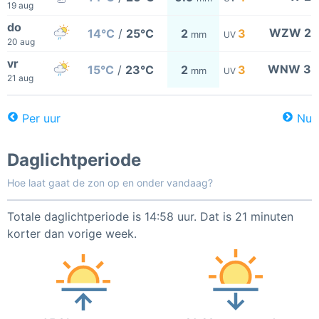
19 aug
do
WZW 2
14°C
/
25°C
2
3
mm
UV
20 aug
vr
WNW 3
15°C
/
23°C
2
3
mm
UV
21 aug
Per uur
Nu
Daglichtperiode
Hoe laat gaat de zon op en onder vandaag?
Totale daglichtperiode is 14:58 uur. Dat is 21 minuten
korter dan vorige week.