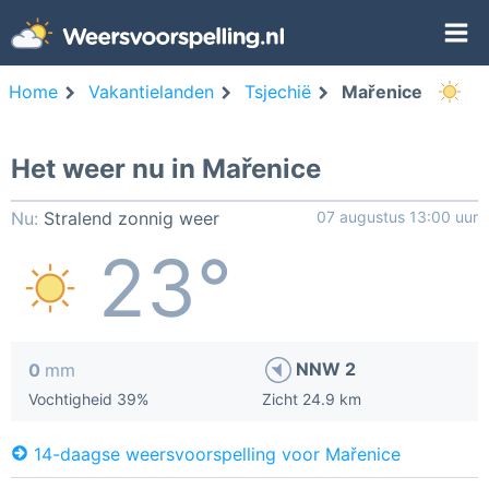
Home
Vakantielanden
Tsjechië
Mařenice
Het weer nu in Mařenice
Nu:
Stralend zonnig weer
07 augustus 13:00 uur
23°
NNW 2
0
mm
Vochtigheid 39%
Zicht 24.9 km
14-daagse weersvoorspelling voor Mařenice