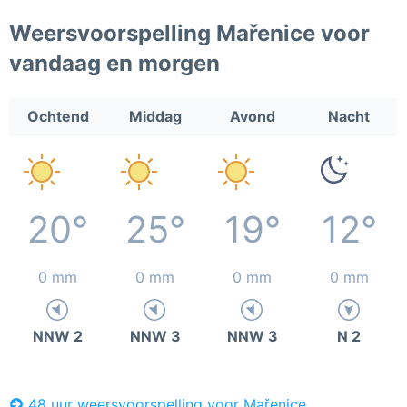
Weersvoorspelling Mařenice voor
vandaag en morgen
Ochtend
Middag
Avond
Nacht
20°
25°
19°
12°
0 mm
0 mm
0 mm
0 mm
NNW 2
NNW 3
NNW 3
N 2
48 uur weersvoorspelling voor Mařenice