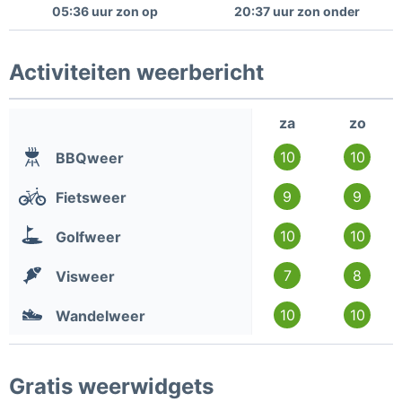
05:36 uur zon op
20:37 uur zon onder
Activiteiten weerbericht
za
zo
10
10
BBQweer
9
9
Fietsweer
10
10
Golfweer
7
8
Visweer
10
10
Wandelweer
Gratis weerwidgets