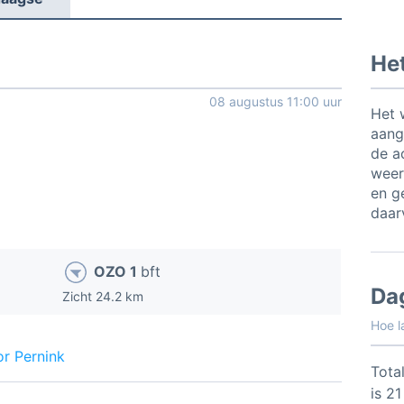
Het
08 augustus 11:00 uur
Het 
aang
de a
weer
en ge
daar
OZO 1
bft
Da
Zicht 24.2 km
Hoe l
r Pernink
Total
is 2