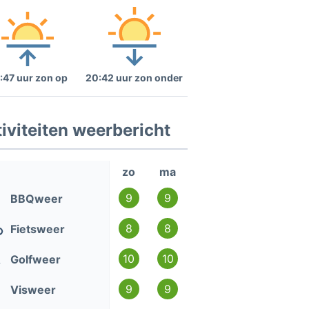
:47 uur zon op
20:42 uur zon onder
iviteiten weerbericht
zo
ma
9
9
BBQweer
8
8
Fietsweer
10
10
Golfweer
9
9
Visweer