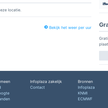
eze locatie.
Gr
Bekijk het weer per uur
Grati
plaa
emeen
Infoplaza zakelijk
Bronnen
d
Contact
Infoplaza
oogte
KNMI
landen
ECMWF