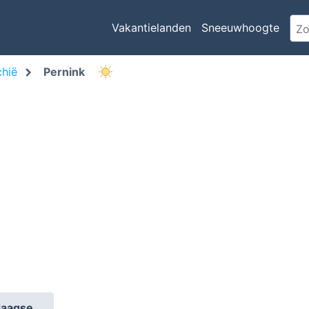
Vakantielanden
Sneeuwhoogte
chië
Pernink
daagse