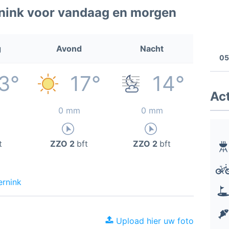
nink voor vandaag en morgen
g
Avond
Nacht
05
3°
17°
14°
Act
0 mm
0 mm
t
ZZO 2
bft
ZZO 2
bft
ernink
Upload hier uw foto