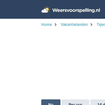
Home
Vakantielanden
Tsje
Nu
Per uur
14 